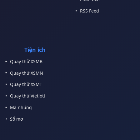
RSS Feed
Tiện ích
Quay thử XSMB
Quay thử XSMN
Quay thử XSMT
Quay thử Vietlott
Mã nhúng
Sổ mơ