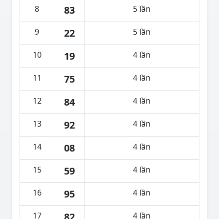
8
83
5 lần
9
22
5 lần
10
19
4 lần
11
75
4 lần
12
84
4 lần
13
92
4 lần
14
08
4 lần
15
59
4 lần
16
95
4 lần
17
82
4 lần