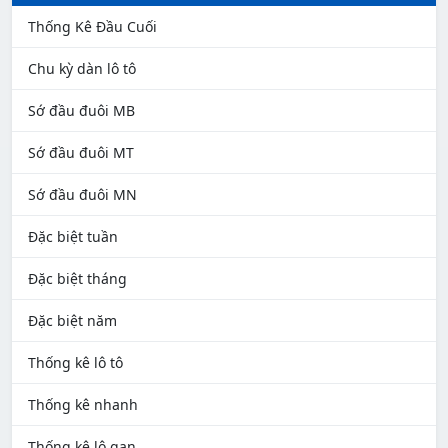
Thống Kê Đầu Cuối
Chu kỳ dàn lô tô
Sớ đầu đuôi MB
Sớ đầu đuôi MT
Sớ đầu đuôi MN
Đặc biệt tuần
Đặc biệt tháng
Đặc biệt năm
Thống kê lô tô
Thống kê nhanh
Thống kê lô gan