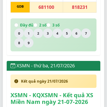
681100
818231
GDB
Đầy đủ
2 số
3 số
0
1
2
3
4
5
6
7
8
9
XSMN - thứ ba, 21/07/2026
Kết quả ngày 21/07/2026
XSMN - KQXSMN - Kết quả XS
Miền Nam ngày 21-07-2026