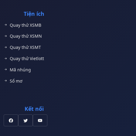
Tiện ích
Quay thử XSMB
Quay thử XSMN
Quay thử XSMT
Quay thử Vietlott
Mã nhúng
Sổ mơ
Kết nối