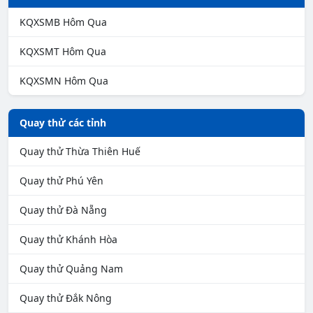
KQXSMB Hôm Qua
KQXSMT Hôm Qua
KQXSMN Hôm Qua
Quay thử các tỉnh
Quay thử Thừa Thiên Huế
Quay thử Phú Yên
Quay thử Đà Nẵng
Quay thử Khánh Hòa
Quay thử Quảng Nam
Quay thử Đắk Nông