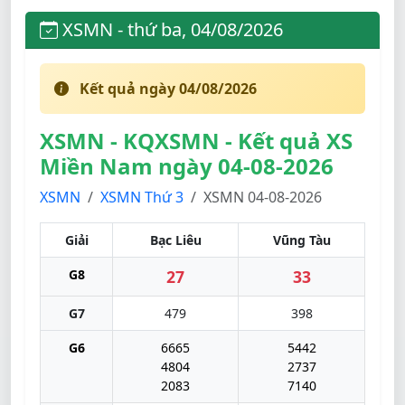
XSMN - thứ ba, 04/08/2026
Kết quả ngày 04/08/2026
XSMN - KQXSMN - Kết quả XS
Miền Nam ngày 04-08-2026
XSMN
XSMN Thứ 3
XSMN 04-08-2026
Giải
Bạc Liêu
Vũng Tàu
G8
27
33
G7
479
398
G6
6665
5442
4804
2737
2083
7140