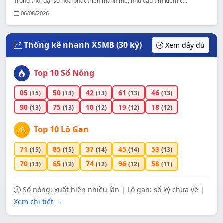
Trong thời đại số hóa phát triển mạnh mẽ, nhu cầu tìm kiếm c...
06/08/2026
Thống kê nhanh XSMB (30 kỳ)
Xem đầy đủ
Top 10 Số Nóng
05
50
42
61
46
(15)
(13)
(13)
(13)
(13)
90
75
10
19
18
(13)
(13)
(12)
(12)
(12)
Top 10 Lô Gan
71
85
37
45
53
(15)
(15)
(14)
(14)
(13)
70
65
74
96
58
(13)
(12)
(12)
(12)
(11)
Số nóng: xuất hiện nhiều lần | Lô gan: số kỳ chưa về |
Xem chi tiết →