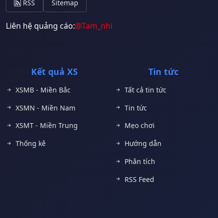
RSS
Sitemap
Liên hệ quảng cáo:
@Tam_nhi
Kết quả XS
Tin tức
XSMB - Miền Bắc
Tất cả tin tức
XSMN - Miền Nam
Tin tức
XSMT - Miền Trung
Mẹo chơi
Thống kê
Hướng dẫn
Phân tích
RSS Feed