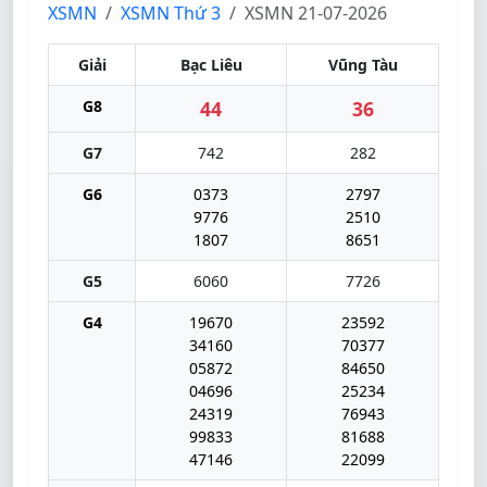
XSMN
XSMN Thứ 3
XSMN 21-07-2026
Giải
Bạc Liêu
Vũng Tàu
G8
44
36
G7
742
282
G6
0373
2797
9776
2510
1807
8651
G5
6060
7726
G4
19670
23592
34160
70377
05872
84650
04696
25234
24319
76943
99833
81688
47146
22099