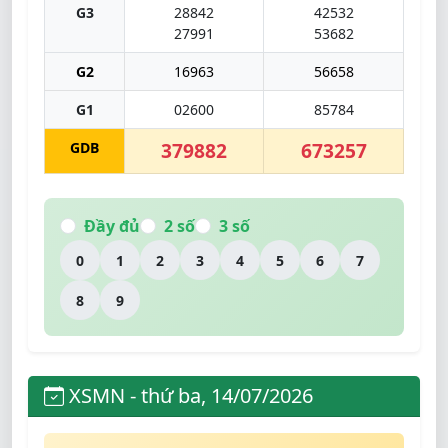
G3
28842
42532
27991
53682
G2
16963
56658
G1
02600
85784
379882
673257
GDB
Đầy đủ
2 số
3 số
0
1
2
3
4
5
6
7
8
9
XSMN - thứ ba, 14/07/2026