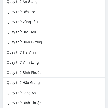
Quay thử An Giang
Quay thử Bến Tre
Quay thử Vũng Tàu
Quay thử Bạc Liêu
Quay thử Bình Dương
Quay thử Trà Vinh
Quay thử Vĩnh Long
Quay thử Bình Phước
Quay thử Hậu Giang
Quay thử Long An
Quay thử Bình Thuận