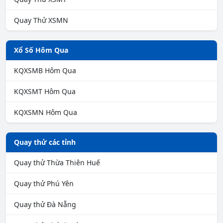
Quay Thử XSMN
Xổ Số Hôm Qua
KQXSMB Hôm Qua
KQXSMT Hôm Qua
KQXSMN Hôm Qua
Quay thử các tỉnh
Quay thử Thừa Thiên Huế
Quay thử Phú Yên
Quay thử Đà Nẵng