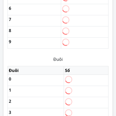
6
7
8
9
Đuôi
Đuôi
Số
0
1
2
3