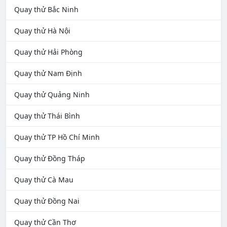
Quay thử Bắc Ninh
Quay thử Hà Nội
Quay thử Hải Phòng
Quay thử Nam Định
Quay thử Quảng Ninh
Quay thử Thái Bình
Quay thử TP Hồ Chí Minh
Quay thử Đồng Tháp
Quay thử Cà Mau
Quay thử Đồng Nai
Quay thử Cần Thơ