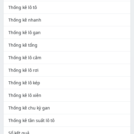
Thống kê lô tô
Thống kê nhanh
Thống kê lô gan
Thống kê tổng
Thống kê lô câm
Thống kê lô rơi
Thống kê lô kép
Thống kê lô xiên
Thống kê chu kỳ gan
Thống kê tần suất lô tô
Sổ kết quả