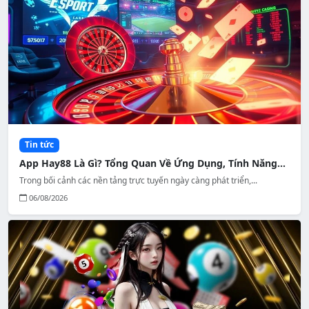
Tin tức
App Hay88 Là Gì? Tổng Quan Về Ứng Dụng, Tính Năng...
Trong bối cảnh các nền tảng trực tuyến ngày càng phát triển,...
06/08/2026