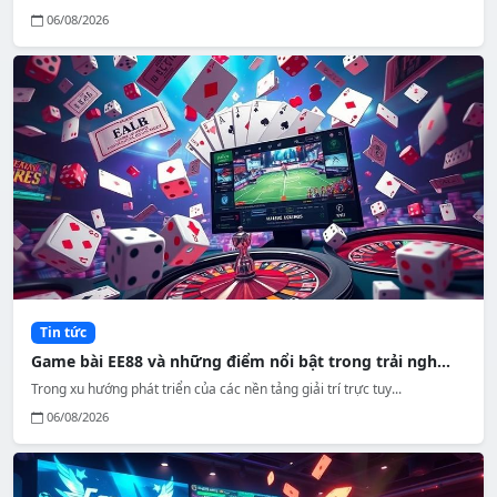
06/08/2026
Tin tức
Game bài EE88 và những điểm nổi bật trong trải ngh...
Trong xu hướng phát triển của các nền tảng giải trí trực tuy...
06/08/2026