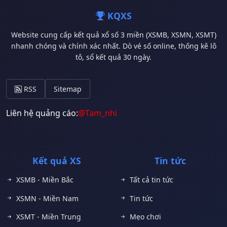
KQXS
Website cung cấp kết quả xổ số 3 miền (XSMB, XSMN, XSMT)
nhanh chóng và chính xác nhất. Dò vé số online, thống kê lô
tô, sổ kết quả 30 ngày.
RSS
Sitemap
Liên hệ quảng cáo:
@Tam_nhi
Kết quả XS
Tin tức
XSMB - Miền Bắc
Tất cả tin tức
XSMN - Miền Nam
Tin tức
XSMT - Miền Trung
Mẹo chơi