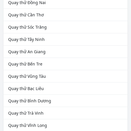
Quay thử Đồng Nai
Quay thử Cần Thơ
Quay thử Sóc Trăng
Quay thử Tây Ninh
Quay thử An Giang
Quay thử Bến Tre
Quay thử Vũng Tàu
Quay thử Bạc Liêu
Quay thử Bình Dương
Quay thử Trà Vinh
Quay thử Vĩnh Long