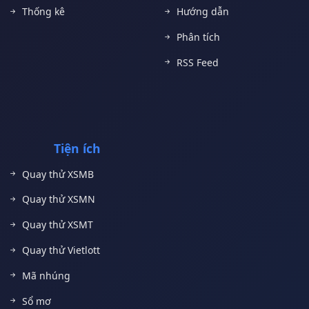
Thống kê
Hướng dẫn
Phân tích
RSS Feed
Tiện ích
Quay thử XSMB
Quay thử XSMN
Quay thử XSMT
Quay thử Vietlott
Mã nhúng
Sổ mơ