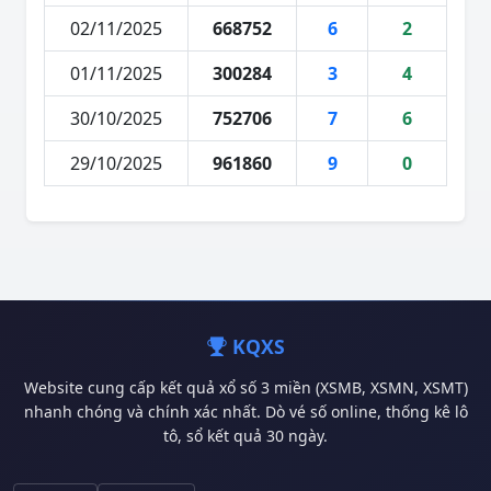
02/11/2025
668752
6
2
01/11/2025
300284
3
4
30/10/2025
752706
7
6
29/10/2025
961860
9
0
KQXS
Website cung cấp kết quả xổ số 3 miền (XSMB, XSMN, XSMT)
nhanh chóng và chính xác nhất. Dò vé số online, thống kê lô
tô, sổ kết quả 30 ngày.