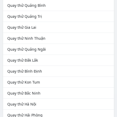
Quay thử Quảng Bình
Quay thử Quảng Trị
Quay thử Gia Lai
Quay thử Ninh Thuận
Quay thử Quảng Ngãi
Quay thử Đắk Lắk
Quay thử Bình Định
Quay thử Kon Tum
Quay thử Bắc Ninh
Quay thử Hà Nội
Quay thử Hải Phòng