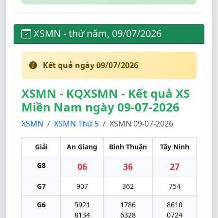
XSMN - thứ năm, 09/07/2026
Kết quả ngày 09/07/2026
XSMN - KQXSMN - Kết quả XS
Miền Nam ngày 09-07-2026
XSMN
XSMN Thứ 5
XSMN 09-07-2026
Giải
An Giang
Bình Thuận
Tây Ninh
G8
06
36
27
G7
907
362
754
G6
5921
1786
8610
8134
6328
0724