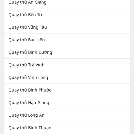
Quay thử An Giang
Quay thử Bến Tre
Quay thử Vũng Tàu
Quay thử Bạc Liêu
Quay thử Bình Dương
Quay thử Trà Vinh
Quay thử Vĩnh Long
Quay thử Bình Phước
Quay thử Hậu Giang
Quay thử Long An
Quay thử Bình Thuận