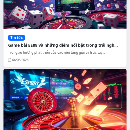
Tin tức
Game bài EE88 và những điểm nổi bật trong trải ngh...
Trong xu hướng phát triển của các nền tảng giải trí trực tuy...
06/08/2026