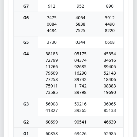
G7
912
952
890
G6
7475
4064
5912
0084
5838
4490
4484
7525
8220
G5
3730
0344
0668
G4
38183
05175
45354
72799
04374
34616
11266
92635
89405
79609
16290
52143
77258
39742
18406
75911
11742
08383
73585
89798
19690
G3
56908
59216
36065
41827
39365
85133
G2
60699
90541
46639
G1
60858
63426
52985