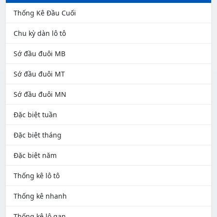
Thống Kê Đầu Cuối
Chu kỳ dàn lô tô
Sớ đầu đuôi MB
Sớ đầu đuôi MT
Sớ đầu đuôi MN
Đặc biệt tuần
Đặc biệt tháng
Đặc biệt năm
Thống kê lô tô
Thống kê nhanh
Thống kê lô gan