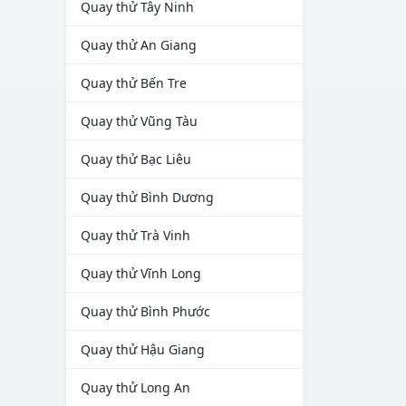
Quay thử Tây Ninh
Quay thử An Giang
Quay thử Bến Tre
Quay thử Vũng Tàu
Quay thử Bạc Liêu
Quay thử Bình Dương
Quay thử Trà Vinh
Quay thử Vĩnh Long
Quay thử Bình Phước
Quay thử Hậu Giang
Quay thử Long An