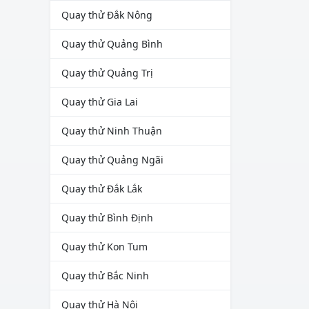
Quay thử Đắk Nông
Quay thử Quảng Bình
Quay thử Quảng Trị
Quay thử Gia Lai
Quay thử Ninh Thuận
Quay thử Quảng Ngãi
Quay thử Đắk Lắk
Quay thử Bình Định
Quay thử Kon Tum
Quay thử Bắc Ninh
Quay thử Hà Nội