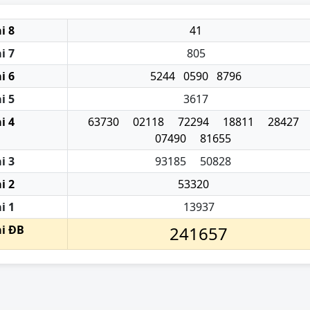
i 8
41
i 7
805
i 6
5244
0590
8796
i 5
3617
i 4
63730
02118
72294
18811
28427
07490
81655
i 3
93185
50828
i 2
53320
i 1
13937
ải ĐB
241657