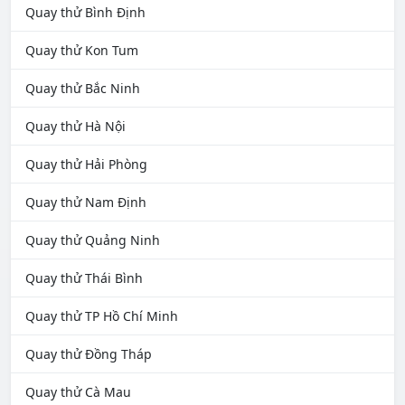
Quay thử Bình Định
Quay thử Kon Tum
Quay thử Bắc Ninh
Quay thử Hà Nội
Quay thử Hải Phòng
Quay thử Nam Định
Quay thử Quảng Ninh
Quay thử Thái Bình
Quay thử TP Hồ Chí Minh
Quay thử Đồng Tháp
Quay thử Cà Mau