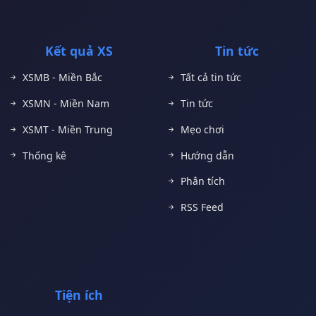
Kết quả XS
Tin tức
XSMB - Miền Bắc
Tất cả tin tức
XSMN - Miền Nam
Tin tức
XSMT - Miền Trung
Mẹo chơi
Thống kê
Hướng dẫn
Phân tích
RSS Feed
Tiện ích