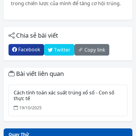
trong chiến lược của mình để tăng cơ hội trúng.
Chia sẻ bài viết
Facebook
Twitter
Copy link
Bài viết liên quan
Cách tính toán xác suất trúng xổ số - Con số
thực tế
19/10/2025
Quay Thử