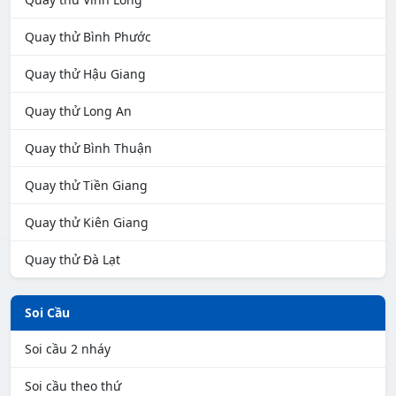
Quay thử Bình Phước
Quay thử Hậu Giang
Quay thử Long An
Quay thử Bình Thuận
Quay thử Tiền Giang
Quay thử Kiên Giang
Quay thử Đà Lạt
Soi Cầu
Soi cầu 2 nháy
Soi cầu theo thứ