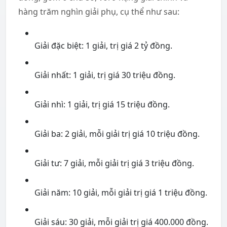
hàng trăm nghìn giải phụ, cụ thể như sau:
Giải đặc biệt: 1 giải, trị giá 2 tỷ đồng.
Giải nhất: 1 giải, trị giá 30 triệu đồng.
Giải nhì: 1 giải, trị giá 15 triệu đồng.
Giải ba: 2 giải, mỗi giải trị giá 10 triệu đồng.
Giải tư: 7 giải, mỗi giải trị giá 3 triệu đồng.
Giải năm: 10 giải, mỗi giải trị giá 1 triệu đồng.
Giải sáu: 30 giải, mỗi giải trị giá 400.000 đồng.