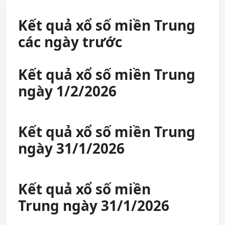
Kết quả xổ số miền Trung
các ngày trước
Kết quả xổ số miền Trung
ngày 1/2/2026
Kết quả xổ số miền Trung
ngày 31/1/2026
Kết quả xổ số miền
Trung ngày 31/1/2026