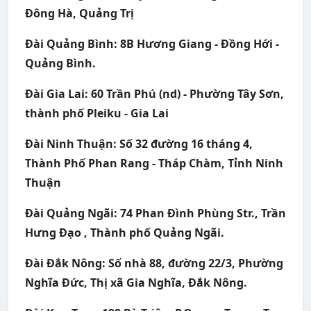
Đông Hà, Quảng Trị
Đài Quảng Bình: 8B Hương Giang - Đồng Hới -
Quảng Bình.
Đài Gia Lai: 60 Trần Phú (nd) - Phường Tây Sơn,
thành phố Pleiku - Gia Lai
Đài Ninh Thuận: Số 32 đường 16 tháng 4,
Thành Phố Phan Rang - Tháp Chàm, Tỉnh Ninh
Thuận
Đài Quảng Ngãi: 74 Phan Đình Phùng Str., Trần
Hưng Đạo , Thành phố Quảng Ngãi.
Đài Đắk Nông: Số nhà 88, đường 22/3, Phường
Nghĩa Đức, Thị xã Gia Nghĩa, Đắk Nông.