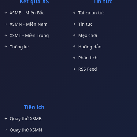
Kết quả XS
Tin tức
XSMB - Miền Bắc
Tất cả tin tức
XSMN - Miền Nam
Tin tức
XSMT - Miền Trung
Mẹo chơi
Thống kê
Hướng dẫn
Phân tích
RSS Feed
Tiện ích
Quay thử XSMB
Quay thử XSMN