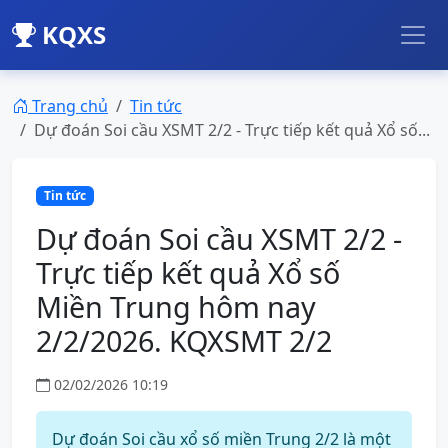
KQXS
Trang chủ
Tin tức
Dự đoán Soi cầu XSMT 2/2 - Trực tiếp kết quả Xổ số...
Tin tức
Dự đoán Soi cầu XSMT 2/2 -
Trực tiếp kết quả Xổ số
Miền Trung hôm nay
2/2/2026. KQXSMT 2/2
02/02/2026 10:19
Dự đoán Soi cầu xổ số miền Trung 2/2 là một