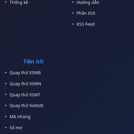
Thống kê
Hướng dẫn
Phân tích
RSS Feed
Tiện ích
Quay thử XSMB
Quay thử XSMN
Quay thử XSMT
Quay thử Vietlott
Mã nhúng
Sổ mơ