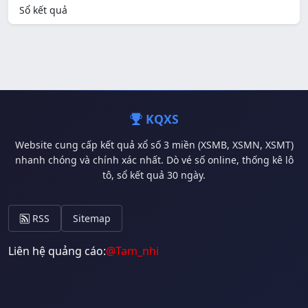
Sổ kết quả
KQXS
Website cung cấp kết quả xổ số 3 miền (XSMB, XSMN, XSMT)
nhanh chóng và chính xác nhất. Dò vé số online, thống kê lô
tô, sổ kết quả 30 ngày.
RSS
Sitemap
Liên hệ quảng cáo:
@Tam_nhi