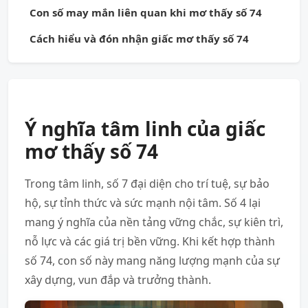
Con số may mắn liên quan khi mơ thấy số 74
Cách hiểu và đón nhận giấc mơ thấy số 74
Ý nghĩa tâm linh của giấc
mơ thấy số 74
Trong tâm linh, số 7 đại diện cho trí tuệ, sự bảo
hộ, sự tỉnh thức và sức mạnh nội tâm. Số 4 lại
mang ý nghĩa của nền tảng vững chắc, sự kiên trì,
nỗ lực và các giá trị bền vững. Khi kết hợp thành
số 74, con số này mang năng lượng mạnh của sự
xây dựng, vun đắp và trưởng thành.