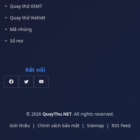
Quay thử XSMT
Quay thử Vietlott
Mã nhúng
Sổ mơ
Kết nối
© 2026
QuayThu.NET
. All rights reserved.
Giới thiệu
|
Chính sách bảo mật
|
Sitemap
|
RSS Feed