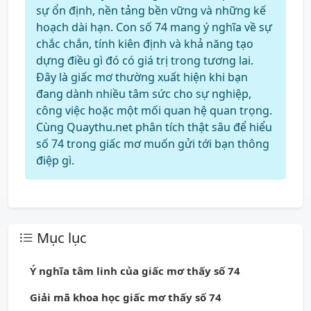
sự ổn định, nền tảng bền vững và những kế
hoạch dài hạn. Con số 74 mang ý nghĩa về sự
chắc chắn, tính kiên định và khả năng tạo
dựng điều gì đó có giá trị trong tương lai.
Đây là giấc mơ thường xuất hiện khi bạn
đang dành nhiều tâm sức cho sự nghiệp,
công việc hoặc một mối quan hệ quan trọng.
Cùng Quaythu.net phân tích thật sâu để hiểu
số 74 trong giấc mơ muốn gửi tới bạn thông
điệp gì.
Mục lục
Ý nghĩa tâm linh của giấc mơ thấy số 74
Giải mã khoa học giấc mơ thấy số 74