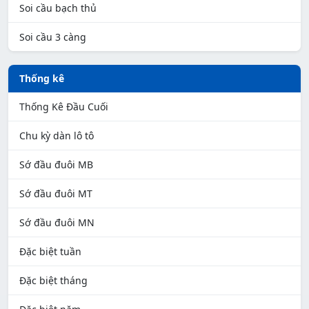
Soi cầu bạch thủ
Soi cầu 3 càng
Thống kê
Thống Kê Đầu Cuối
Chu kỳ dàn lô tô
Sớ đầu đuôi MB
Sớ đầu đuôi MT
Sớ đầu đuôi MN
Đặc biệt tuần
Đặc biệt tháng