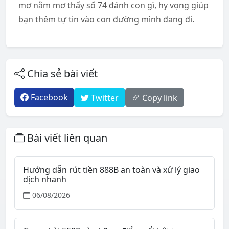
mơ nằm mơ thấy số 74 đánh con gì, hy vọng giúp
bạn thêm tự tin vào con đường mình đang đi.
Chia sẻ bài viết
Facebook
Twitter
Copy link
Bài viết liên quan
Hướng dẫn rút tiền 888B an toàn và xử lý giao
dịch nhanh
06/08/2026