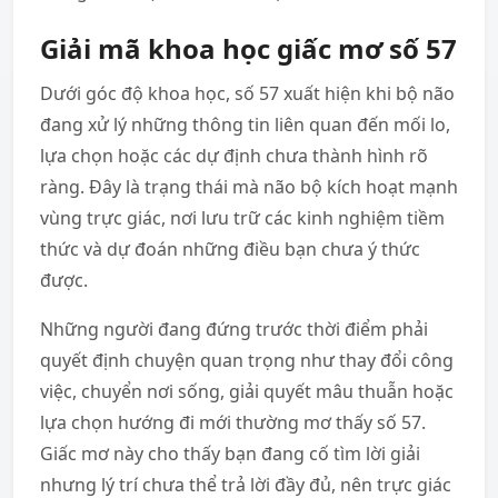
Giải mã khoa học giấc mơ số 57
Dưới góc độ khoa học, số 57 xuất hiện khi bộ não
đang xử lý những thông tin liên quan đến mối lo,
lựa chọn hoặc các dự định chưa thành hình rõ
ràng. Đây là trạng thái mà não bộ kích hoạt mạnh
vùng trực giác, nơi lưu trữ các kinh nghiệm tiềm
thức và dự đoán những điều bạn chưa ý thức
được.
Những người đang đứng trước thời điểm phải
quyết định chuyện quan trọng như thay đổi công
việc, chuyển nơi sống, giải quyết mâu thuẫn hoặc
lựa chọn hướng đi mới thường mơ thấy số 57.
Giấc mơ này cho thấy bạn đang cố tìm lời giải
nhưng lý trí chưa thể trả lời đầy đủ, nên trực giác