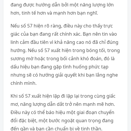
đang được hướng dẫn bởi một năng lượng lớn
hơn, tinh tế hơn và mạnh hơn bạn nghĩ.
Nếu số 57 hiện rõ ràng, điều này cho thấy trực
giác của bạn đang rất chính xác. Bạn nên tin vào
linh cảm đầu tiên vì khả năng cao nó đã chỉ đúng
hướng. Nếu số 57 xuất hiện trong bóng tối, trong
sương mờ hoặc trong bối cảnh khó đoán, đó là
dấu hiệu bạn đang gặp tình huống phức tạp
nhưng sẽ có hướng giải quyết khi bạn lắng nghe
chính mình.
Khi số 57 xuất hiện lặp đi lặp lại trong cùng giấc
mơ, năng lượng dẫn dắt trở nên mạnh mẽ hơn.
Điều này có thể báo hiệu một giai đoạn chuyển
đổi đặc biệt, một bước ngoặt quan trọng đang
đến gần và bạn cần chuẩn bị về tinh thần.