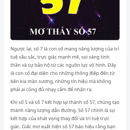
Ngược lại, số 7 là con số mang năng lượng của trí
tuệ sâu sắc, trực giác mạnh mẽ, soi sáng tinh
thần và sự bảo hộ từ các nguồn lực vô hình. Đây
là con số đại diện cho những thông điệp đến từ
bên kia màn sương, những tín hiệu mà không
phải ai cũng đủ nhạy cảm để nhận ra.
Khi số 5 và số 7 kết hợp lại thành số 57, chúng tạo
thành năng lượng dẫn đường. Số 57 chính là sự
kết hợp của khát vọng thay đổi và trí tuệ trực
giác. Giấc mơ xuất hiện số 57 báo hiệu rằng bạn