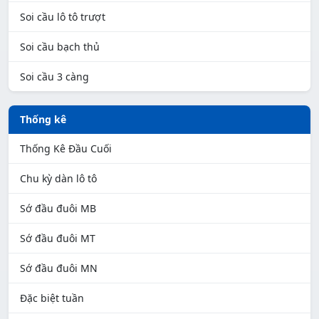
Soi cầu lô tô trượt
Soi cầu bạch thủ
Soi cầu 3 càng
Thống kê
Thống Kê Đầu Cuối
Chu kỳ dàn lô tô
Sớ đầu đuôi MB
Sớ đầu đuôi MT
Sớ đầu đuôi MN
Đặc biệt tuần