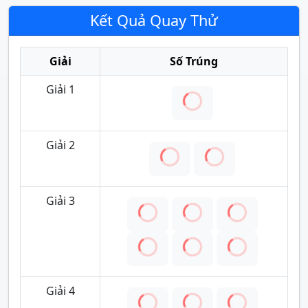
Kết Quả Quay Thử
Giải
Số Trúng
Giải 1
Giải 2
Giải 3
Giải 4