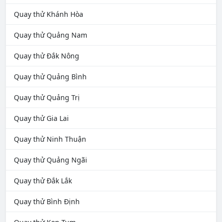
Quay thử Khánh Hòa
Quay thử Quảng Nam
Quay thử Đắk Nông
Quay thử Quảng Bình
Quay thử Quảng Trị
Quay thử Gia Lai
Quay thử Ninh Thuận
Quay thử Quảng Ngãi
Quay thử Đắk Lắk
Quay thử Bình Định