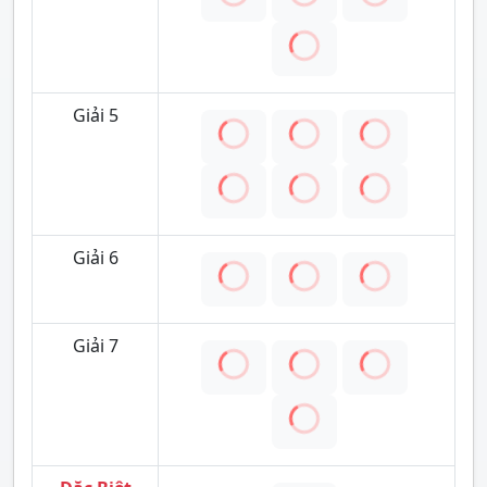
Giải 5
Giải 6
Giải 7