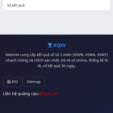
Sổ kết quả
KQXS
Website cung cấp kết quả xổ số 3 miền (XSMB, XSMN, XSMT)
nhanh chóng và chính xác nhất. Dò vé số online, thống kê lô
tô, sổ kết quả 30 ngày.
RSS
Sitemap
Liên hệ quảng cáo:
@Tam_nhi