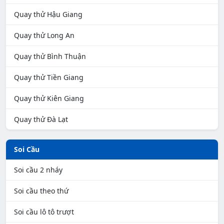
Quay thử Hậu Giang
Quay thử Long An
Quay thử Bình Thuận
Quay thử Tiền Giang
Quay thử Kiên Giang
Quay thử Đà Lạt
Soi Cầu
Soi cầu 2 nháy
Soi cầu theo thứ
Soi cầu lô tô trượt