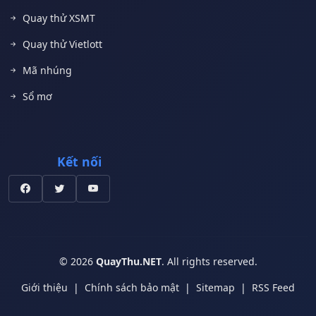
Quay thử XSMT
Quay thử Vietlott
Mã nhúng
Sổ mơ
Kết nối
© 2026
QuayThu.NET
. All rights reserved.
Giới thiệu
|
Chính sách bảo mật
|
Sitemap
|
RSS Feed