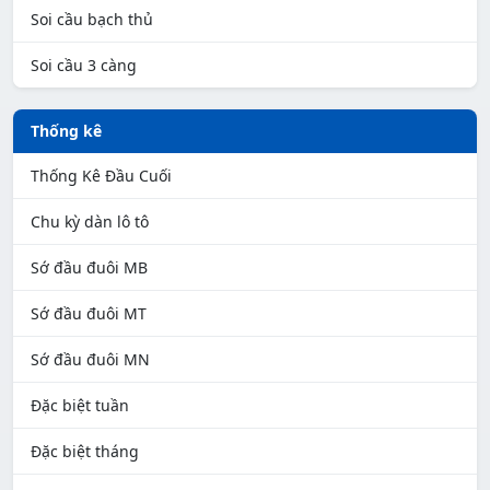
Soi cầu bạch thủ
Soi cầu 3 càng
Thống kê
Thống Kê Đầu Cuối
Chu kỳ dàn lô tô
Sớ đầu đuôi MB
Sớ đầu đuôi MT
Sớ đầu đuôi MN
Đặc biệt tuần
Đặc biệt tháng