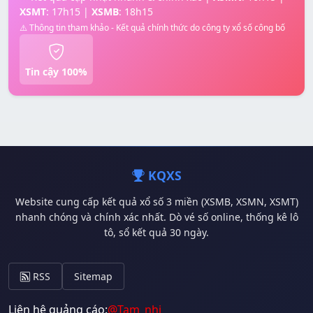
XSMT
: 17h15 |
XSMB
: 18h15
⚠️ Thông tin tham khảo - Kết quả chính thức do công ty xổ số công bố
Tin cậy 100%
KQXS
Website cung cấp kết quả xổ số 3 miền (XSMB, XSMN, XSMT)
nhanh chóng và chính xác nhất. Dò vé số online, thống kê lô
tô, sổ kết quả 30 ngày.
RSS
Sitemap
Liên hệ quảng cáo:
@Tam_nhi