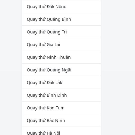
Quay thử Đắk Nông
Quay thử Quảng Bình
Quay thử Quảng Trị
Quay thử Gia Lai
Quay thử Ninh Thuận
Quay thử Quảng Ngãi
Quay thử Đắk Lắk
Quay thử Bình Định
Quay thử Kon Tum
Quay thử Bắc Ninh
Quay thử Hà Nội