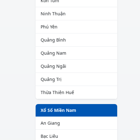
Kon Tum
Ninh Thuận
Phú Yên
Quảng Bình
Quảng Nam
Quảng Ngãi
Quảng Trị
Thừa Thiên Huế
Xổ Số Miền Nam
An Giang
Bạc Liêu