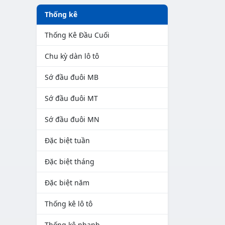
Thống kê
Thống Kê Đầu Cuối
Chu kỳ dàn lô tô
Sớ đầu đuôi MB
Sớ đầu đuôi MT
Sớ đầu đuôi MN
Đặc biệt tuần
Đặc biệt tháng
Đặc biệt năm
Thống kê lô tô
Thống kê nhanh