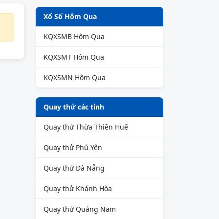
Xổ Số Hôm Qua
KQXSMB Hôm Qua
KQXSMT Hôm Qua
KQXSMN Hôm Qua
Quay thử các tỉnh
Quay thử Thừa Thiên Huế
Quay thử Phú Yên
Quay thử Đà Nẵng
Quay thử Khánh Hòa
Quay thử Quảng Nam