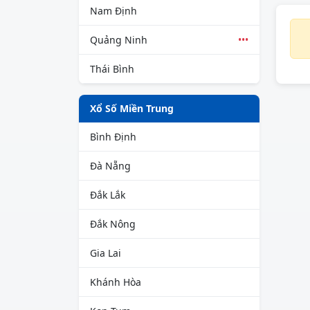
Nam Định
Quảng Ninh
•••
Thái Bình
Xổ Số Miền Trung
Bình Định
Đà Nẵng
Đắk Lắk
Đắk Nông
Gia Lai
Khánh Hòa