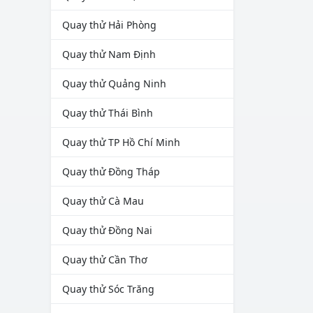
Quay thử Hải Phòng
Quay thử Nam Định
Quay thử Quảng Ninh
Quay thử Thái Bình
Quay thử TP Hồ Chí Minh
Quay thử Đồng Tháp
Quay thử Cà Mau
Quay thử Đồng Nai
Quay thử Cần Thơ
Quay thử Sóc Trăng