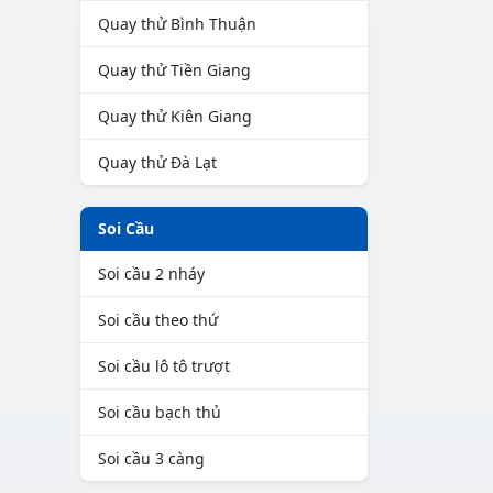
Quay thử Bình Thuận
Quay thử Tiền Giang
Quay thử Kiên Giang
Quay thử Đà Lạt
Soi Cầu
Soi cầu 2 nháy
Soi cầu theo thứ
Soi cầu lô tô trượt
Soi cầu bạch thủ
Soi cầu 3 càng