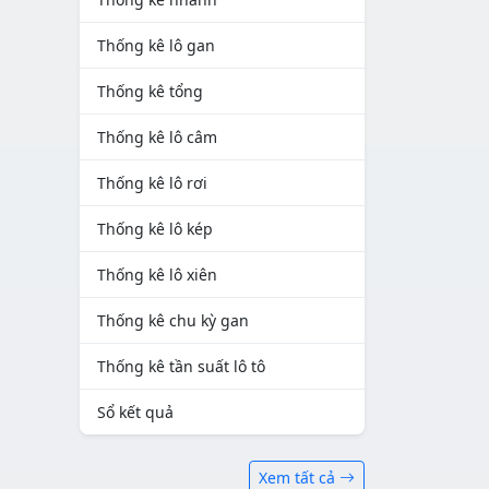
Thống kê lô gan
Thống kê tổng
Thống kê lô câm
Thống kê lô rơi
Thống kê lô kép
Thống kê lô xiên
Thống kê chu kỳ gan
Thống kê tần suất lô tô
Sổ kết quả
Xem tất cả