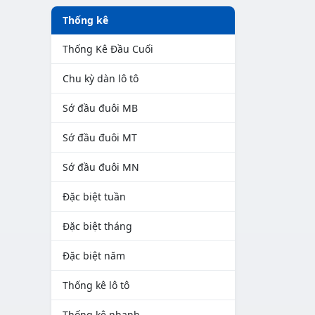
Thống kê
Thống Kê Đầu Cuối
Chu kỳ dàn lô tô
Sớ đầu đuôi MB
Sớ đầu đuôi MT
Sớ đầu đuôi MN
Đặc biệt tuần
Đặc biệt tháng
Đặc biệt năm
Thống kê lô tô
Thống kê nhanh