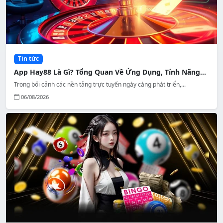
Tin tức
App Hay88 Là Gì? Tổng Quan Về Ứng Dụng, Tính Năng...
Trong bối cảnh các nền tảng trực tuyến ngày càng phát triển,...
06/08/2026