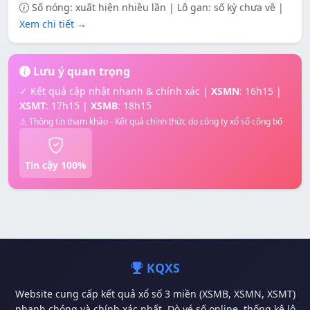
Số nóng: xuất hiện nhiều lần | Lô gan: số kỳ chưa về |
Xem chi tiết →
Lưu ý quan trọng
✓ Kết quả cập nhật nhanh & chính xác |
XSMN
: 16h15 |
XSMT
: 17h15 |
XSMB
: 18h15
⚠️ Thông tin tham khảo - Kết quả chính thức do công ty xổ số công bố
Tin cậy 100%
KQXS
Website cung cấp kết quả xổ số 3 miền (XSMB, XSMN, XSMT)
nhanh chóng và chính xác nhất. Dò vé số online, thống kê lô