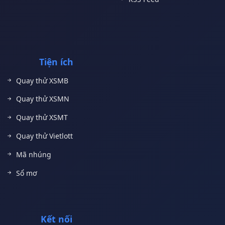
Tiện ích
Quay thử XSMB
Quay thử XSMN
Quay thử XSMT
Quay thử Vietlott
Mã nhúng
Sổ mơ
Kết nối