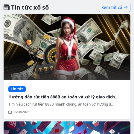
Tin tức xổ số
Xem tất cả
Tin tức
Hướng dẫn rút tiền 888B an toàn và xử lý giao dịch...
Tìm hiểu cách rút tiền 888B nhanh chóng, an toàn với hướng d...
06/08/2026