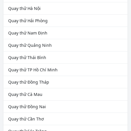
Quay thử Hà Nội
Quay thử Hải Phòng
Quay thử Nam Định
Quay thử Quảng Ninh
Quay thử Thái Bình
Quay thử TP Hồ Chí Minh
Quay thử Đồng Tháp
Quay thử Cà Mau
Quay thử Đồng Nai
Quay thử Cần Thơ