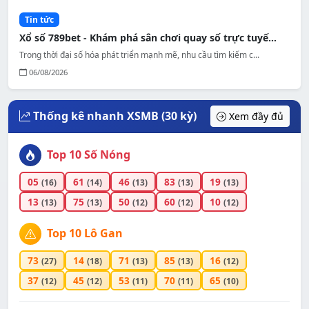
Tin tức
Xổ số 789bet - Khám phá sân chơi quay số trực tuyế...
Trong thời đại số hóa phát triển mạnh mẽ, nhu cầu tìm kiếm c...
06/08/2026
Thống kê nhanh XSMB (30 kỳ)
Xem đầy đủ
Top 10 Số Nóng
05
61
46
83
19
(16)
(14)
(13)
(13)
(13)
13
75
50
60
10
(13)
(13)
(12)
(12)
(12)
Top 10 Lô Gan
73
14
71
85
16
(27)
(18)
(13)
(13)
(12)
37
45
53
70
65
(12)
(12)
(11)
(11)
(10)