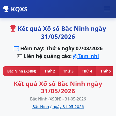
KQXS
Kết quả Xổ số Bắc Ninh ngày
31/05/2026
Hôm nay: Thứ 6 ngày 07/08/2026
Liên hệ quảng cáo:
@Tam_nhi
Bắc Ninh (XSBN)
Thứ 2
Thứ 3
Thứ 4
Thứ 5
Kết quả Xổ số Bắc Ninh ngày
31/05/2026
Bắc Ninh (XSBN) - 31-05-2026
Bắc Ninh
/
ngày 31-05-2026