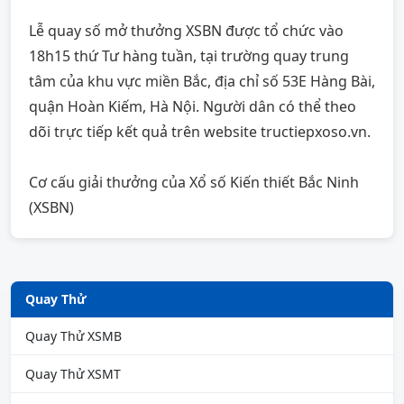
Lễ quay số mở thưởng XSBN được tổ chức vào
18h15 thứ Tư hàng tuần, tại trường quay trung
tâm của khu vực miền Bắc, địa chỉ số 53E Hàng Bài,
quận Hoàn Kiếm, Hà Nội. Người dân có thể theo
dõi trực tiếp kết quả trên website tructiepxoso.vn.
Cơ cấu giải thưởng của Xổ số Kiến thiết Bắc Ninh
(XSBN)
Quay Thử
Quay Thử XSMB
Quay Thử XSMT