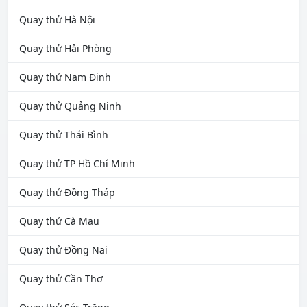
Quay thử Hà Nội
Quay thử Hải Phòng
Quay thử Nam Định
Quay thử Quảng Ninh
Quay thử Thái Bình
Quay thử TP Hồ Chí Minh
Quay thử Đồng Tháp
Quay thử Cà Mau
Quay thử Đồng Nai
Quay thử Cần Thơ