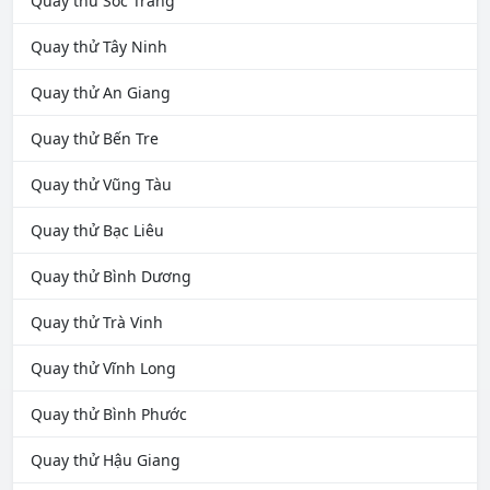
Quay thử Sóc Trăng
Quay thử Tây Ninh
Quay thử An Giang
Quay thử Bến Tre
Quay thử Vũng Tàu
Quay thử Bạc Liêu
Quay thử Bình Dương
Quay thử Trà Vinh
Quay thử Vĩnh Long
Quay thử Bình Phước
Quay thử Hậu Giang