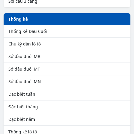
Soi cầu 3 càng
Thống kê
Thống Kê Đầu Cuối
Chu kỳ dàn lô tô
Sớ đầu đuôi MB
Sớ đầu đuôi MT
Sớ đầu đuôi MN
Đặc biệt tuần
Đặc biệt tháng
Đặc biệt năm
Thống kê lô tô