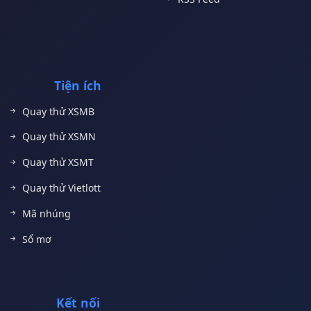
Tiện ích
Quay thử XSMB
Quay thử XSMN
Quay thử XSMT
Quay thử Vietlott
Mã nhúng
Sổ mơ
Kết nối