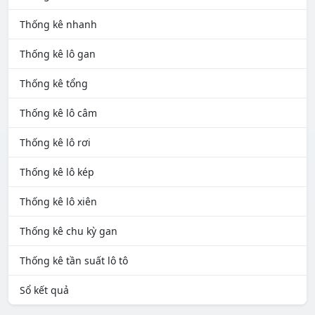
Thống kê nhanh
Thống kê lô gan
Thống kê tổng
Thống kê lô câm
Thống kê lô rơi
Thống kê lô kép
Thống kê lô xiên
Thống kê chu kỳ gan
Thống kê tần suất lô tô
Sổ kết quả