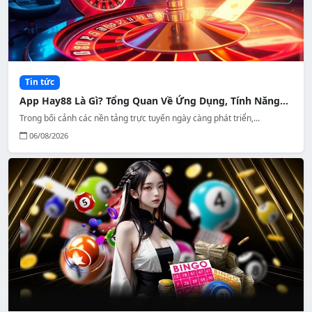
Tin tức
App Hay88 Là Gì? Tổng Quan Về Ứng Dụng, Tính Năng...
Trong bối cảnh các nền tảng trực tuyến ngày càng phát triển,...
06/08/2026