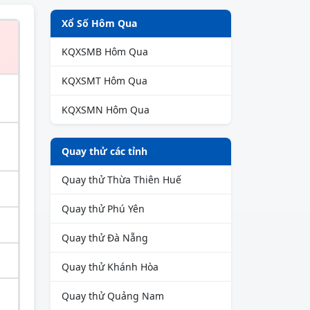
Xổ Số Hôm Qua
KQXSMB Hôm Qua
KQXSMT Hôm Qua
KQXSMN Hôm Qua
Quay thử các tỉnh
Quay thử Thừa Thiên Huế
Quay thử Phú Yên
Quay thử Đà Nẵng
Quay thử Khánh Hòa
Quay thử Quảng Nam