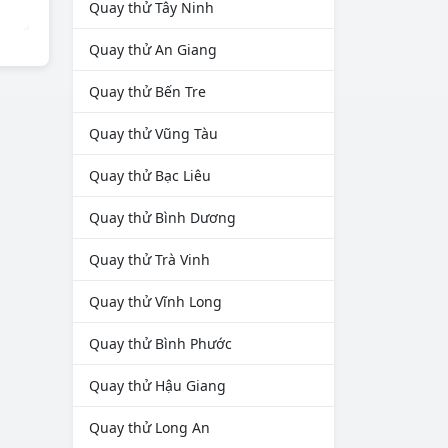
Quay thử Tây Ninh
Quay thử An Giang
Quay thử Bến Tre
Quay thử Vũng Tàu
Quay thử Bạc Liêu
Quay thử Bình Dương
Quay thử Trà Vinh
Quay thử Vĩnh Long
Quay thử Bình Phước
Quay thử Hậu Giang
Quay thử Long An