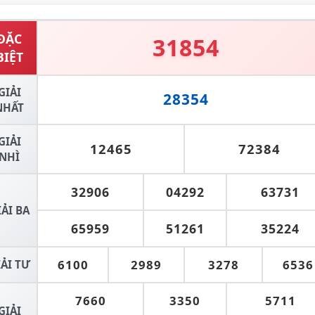
ĐẶC
31854
BIỆT
GIẢI
28354
NHẤT
GIẢI
12465
72384
NHÌ
32906
04292
63731
IẢI BA
65959
51261
35224
6100
2989
3278
6536
IẢI TƯ
7660
3350
5711
GIẢI