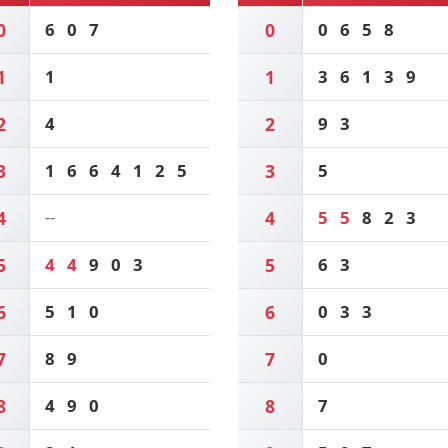
0
6
0
7
0
0
6
5
8
1
1
1
3
6
1
3
9
2
4
2
9
3
3
1
6
6
4
1
2
5
3
5
4
--
4
5
5
8
2
3
5
4
4
9
0
3
5
6
3
6
5
1
0
6
0
3
3
7
8
9
7
0
8
4
9
0
8
7