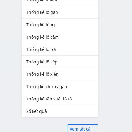
Thống kê lô gan
Thống kê tổng
Thống kê lô câm
Thống kê lô rơi
Thống kê lô kép
Thống kê lô xiên
Thống kê chu kỳ gan
Thống kê tần suất lô tô
Sổ kết quả
Xem tất cả