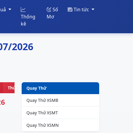
quả
Số
Tin tức
Thống
Mơ
kê
07/2026
Thứ 7
Chủ Nhật
Quay Thử
26
Quay Thử XSMB
Quay Thử XSMT
Quay Thử XSMN