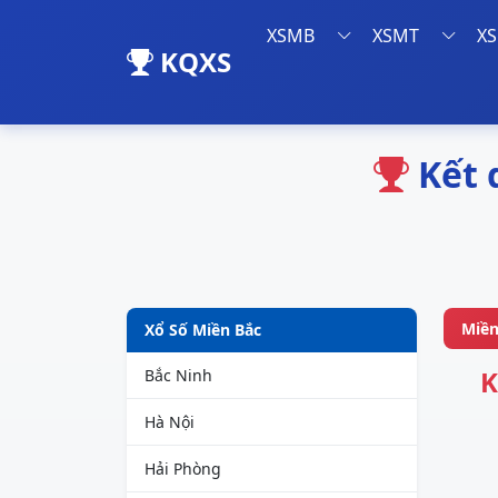
XSMB
XSMT
X
KQXS
Kết 
Miền
Xổ Số Miền Bắc
K
Bắc Ninh
Hà Nội
Hải Phòng