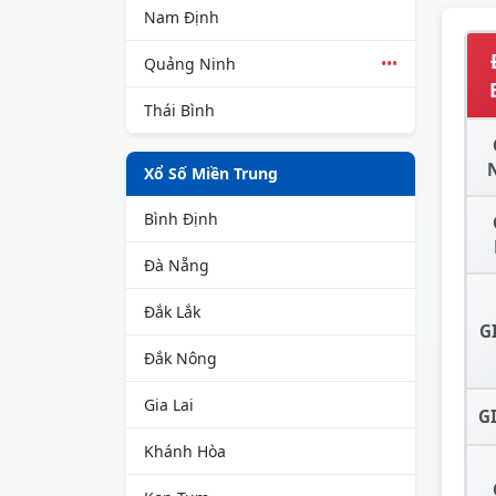
Nam Định
Quảng Ninh
•••
Thái Bình
Xổ Số Miền Trung
Bình Định
Đà Nẵng
Đắk Lắk
G
Đắk Nông
Gia Lai
G
Khánh Hòa