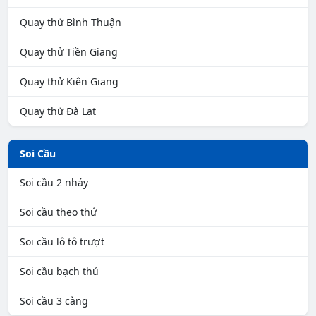
Quay thử Bình Thuận
Quay thử Tiền Giang
Quay thử Kiên Giang
Quay thử Đà Lạt
Soi Cầu
Soi cầu 2 nháy
Soi cầu theo thứ
Soi cầu lô tô trượt
Soi cầu bạch thủ
Soi cầu 3 càng