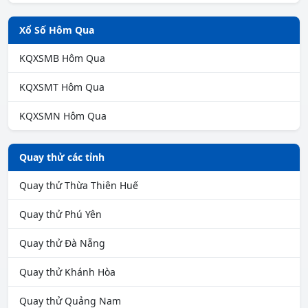
Xổ Số Hôm Qua
KQXSMB Hôm Qua
KQXSMT Hôm Qua
KQXSMN Hôm Qua
Quay thử các tỉnh
Quay thử Thừa Thiên Huế
Quay thử Phú Yên
Quay thử Đà Nẵng
Quay thử Khánh Hòa
Quay thử Quảng Nam