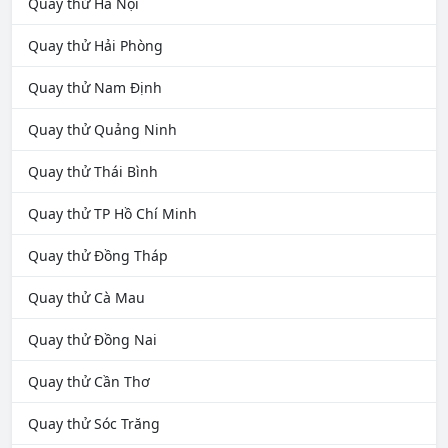
Quay thử Hà Nội
Quay thử Hải Phòng
Quay thử Nam Định
Quay thử Quảng Ninh
Quay thử Thái Bình
Quay thử TP Hồ Chí Minh
Quay thử Đồng Tháp
Quay thử Cà Mau
Quay thử Đồng Nai
Quay thử Cần Thơ
Quay thử Sóc Trăng