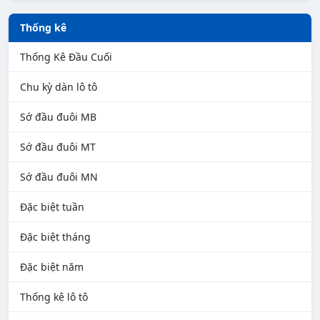
Thống kê
Thống Kê Đầu Cuối
Chu kỳ dàn lô tô
Sớ đầu đuôi MB
Sớ đầu đuôi MT
Sớ đầu đuôi MN
Đặc biệt tuần
Đặc biệt tháng
Đặc biệt năm
Thống kê lô tô