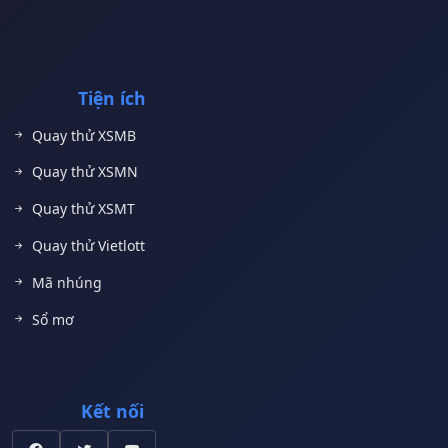
Tiện ích
Quay thử XSMB
Quay thử XSMN
Quay thử XSMT
Quay thử Vietlott
Mã nhúng
Sổ mơ
Kết nối