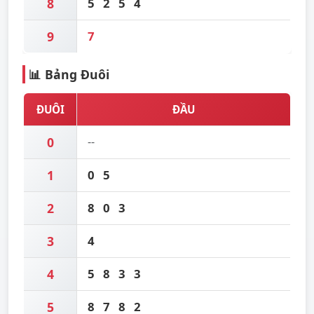
8
5
2
5
4
9
7
📊 Bảng Đuôi
ĐUÔI
ĐẦU
0
--
1
0
5
2
8
0
3
3
4
4
5
8
3
3
5
8
7
8
2