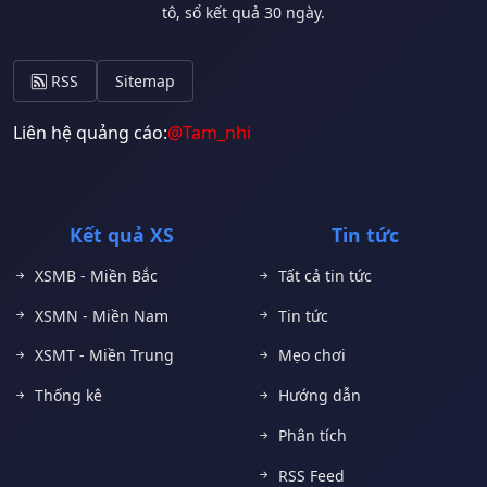
tô, sổ kết quả 30 ngày.
RSS
Sitemap
Liên hệ quảng cáo:
@Tam_nhi
Kết quả XS
Tin tức
XSMB - Miền Bắc
Tất cả tin tức
XSMN - Miền Nam
Tin tức
XSMT - Miền Trung
Mẹo chơi
Thống kê
Hướng dẫn
Phân tích
RSS Feed