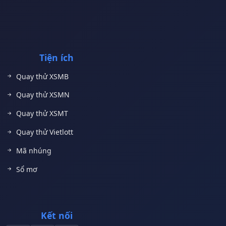
Tiện ích
Quay thử XSMB
Quay thử XSMN
Quay thử XSMT
Quay thử Vietlott
Mã nhúng
Sổ mơ
Kết nối