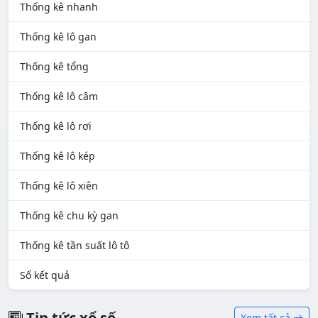
Thống kê nhanh
Thống kê lô gan
Thống kê tổng
Thống kê lô câm
Thống kê lô rơi
Thống kê lô kép
Thống kê lô xiên
Thống kê chu kỳ gan
Thống kê tần suất lô tô
Sổ kết quả
Tin tức xổ số
Xem tất cả