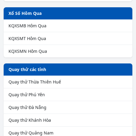
Xổ Số Hôm Qua
KQXSMB Hôm Qua
KQXSMT Hôm Qua
KQXSMN Hôm Qua
Quay thử các tỉnh
Quay thử Thừa Thiên Huế
Quay thử Phú Yên
Quay thử Đà Nẵng
Quay thử Khánh Hòa
Quay thử Quảng Nam