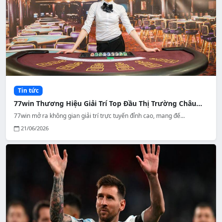
Tin tức
77win Thương Hiệu Giải Trí Top Đầu Thị Trường Châu...
77win mở ra không gian giải trí trực tuyến đỉnh cao, mang đế...
21/06/2026