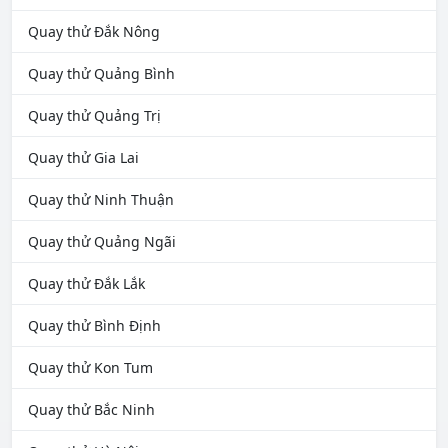
Quay thử Đắk Nông
Quay thử Quảng Bình
Quay thử Quảng Trị
Quay thử Gia Lai
Quay thử Ninh Thuận
Quay thử Quảng Ngãi
Quay thử Đắk Lắk
Quay thử Bình Định
Quay thử Kon Tum
Quay thử Bắc Ninh