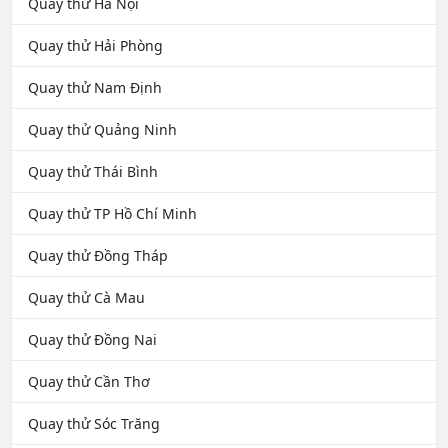
Quay thử Hà Nội
Quay thử Hải Phòng
Quay thử Nam Định
Quay thử Quảng Ninh
Quay thử Thái Bình
Quay thử TP Hồ Chí Minh
Quay thử Đồng Tháp
Quay thử Cà Mau
Quay thử Đồng Nai
Quay thử Cần Thơ
Quay thử Sóc Trăng