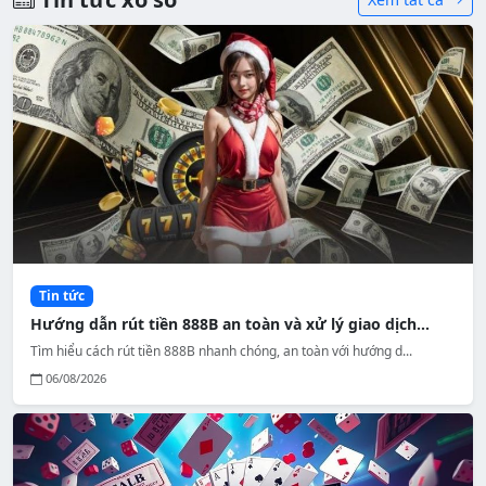
Tin tức
Hướng dẫn rút tiền 888B an toàn và xử lý giao dịch...
Tìm hiểu cách rút tiền 888B nhanh chóng, an toàn với hướng d...
06/08/2026