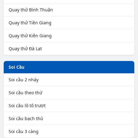
Quay thử Bình Thuận
Quay thử Tiền Giang
Quay thử Kiên Giang
Quay thử Đà Lạt
Soi Cầu
Soi cầu 2 nháy
Soi cầu theo thứ
Soi cầu lô tô trượt
Soi cầu bạch thủ
Soi cầu 3 càng