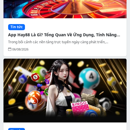
Tin tức
App Hay88 Là Gì? Tổng Quan Về Ứng Dụng, Tính Năng...
Trong bối cảnh các nền tảng trực tuyến ngày càng phát triển,...
06/08/2026