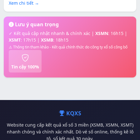
Xem chi tiết →
Lưu ý quan trọng
✓ Kết quả cập nhật nhanh & chính xác |
XSMN
: 16h15 |
XSMT
: 17h15 |
XSMB
: 18h15
⚠️ Thông tin tham khảo - Kết quả chính thức do công ty xổ số công bố
Tin cậy 100%
KQXS
Website cung cấp kết quả xổ số 3 miền (XSMB, XSMN, XSMT)
nhanh chóng và chính xác nhất. Dò vé số online, thống kê lô
tô, sổ kết quả 30 ngày.