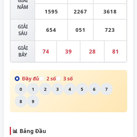
GIẢI
NĂM
1595
2267
3618
GIẢI
654
051
723
SÁU
GIẢI
74
39
28
81
BẢY
Đầy đủ
2 số
3 số
0
1
2
3
4
5
6
7
8
9
📊 Bảng Đầu