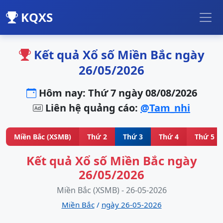
KQXS
Kết quả Xổ số Miền Bắc ngày
26/05/2026
Hôm nay: Thứ 7 ngày 08/08/2026
Liên hệ quảng cáo:
@Tam_nhi
Miền Bắc (XSMB)
Thứ 2
Thứ 3
Thứ 4
Thứ 5
Kết quả Xổ số Miền Bắc ngày
26/05/2026
Miền Bắc (XSMB) - 26-05-2026
Miền Bắc
/
ngày 26-05-2026