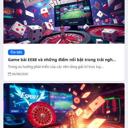
Tin tức
Game bài EE88 và những điểm nổi bật trong trải ngh...
Trong xu hướng phát triển của các nền tảng giải trí trực tuy...
06/08/2026