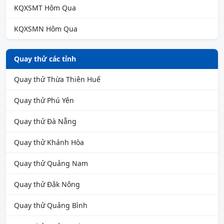
KQXSMT Hôm Qua
KQXSMN Hôm Qua
Quay thử các tỉnh
Quay thử Thừa Thiên Huế
Quay thử Phú Yên
Quay thử Đà Nẵng
Quay thử Khánh Hòa
Quay thử Quảng Nam
Quay thử Đắk Nông
Quay thử Quảng Bình