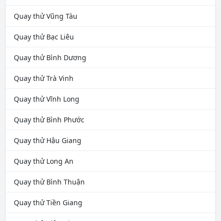
Quay thử Vũng Tàu
Quay thử Bạc Liêu
Quay thử Bình Dương
Quay thử Trà Vinh
Quay thử Vĩnh Long
Quay thử Bình Phước
Quay thử Hậu Giang
Quay thử Long An
Quay thử Bình Thuận
Quay thử Tiền Giang