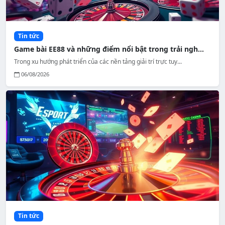
Tin tức
Game bài EE88 và những điểm nổi bật trong trải ngh...
Trong xu hướng phát triển của các nền tảng giải trí trực tuy...
06/08/2026
Tin tức