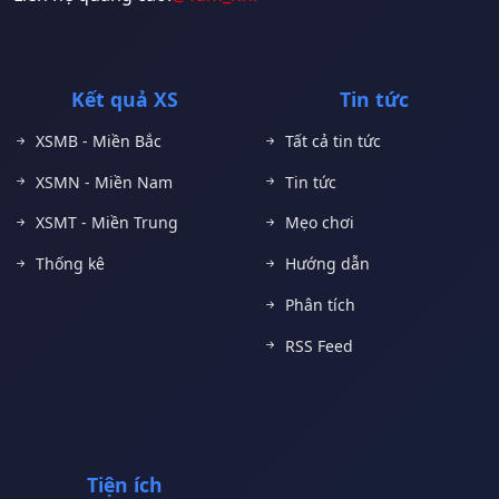
Kết quả XS
Tin tức
XSMB - Miền Bắc
Tất cả tin tức
XSMN - Miền Nam
Tin tức
XSMT - Miền Trung
Mẹo chơi
Thống kê
Hướng dẫn
Phân tích
RSS Feed
Tiện ích