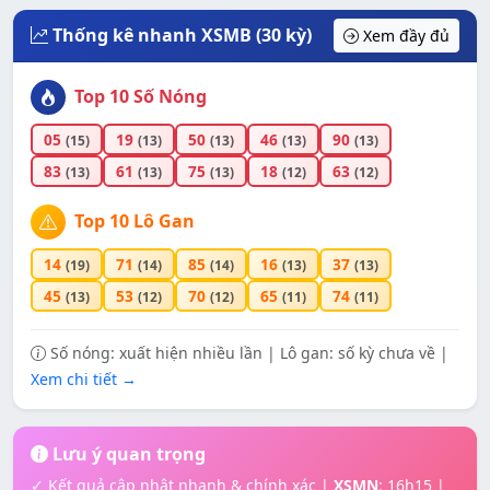
Thống kê nhanh XSMB (30 kỳ)
Xem đầy đủ
Top 10 Số Nóng
05
19
50
46
90
(15)
(13)
(13)
(13)
(13)
83
61
75
18
63
(13)
(13)
(13)
(12)
(12)
Top 10 Lô Gan
14
71
85
16
37
(19)
(14)
(14)
(13)
(13)
45
53
70
65
74
(13)
(12)
(12)
(11)
(11)
Số nóng: xuất hiện nhiều lần | Lô gan: số kỳ chưa về |
Xem chi tiết →
Lưu ý quan trọng
✓ Kết quả cập nhật nhanh & chính xác |
XSMN
: 16h15 |