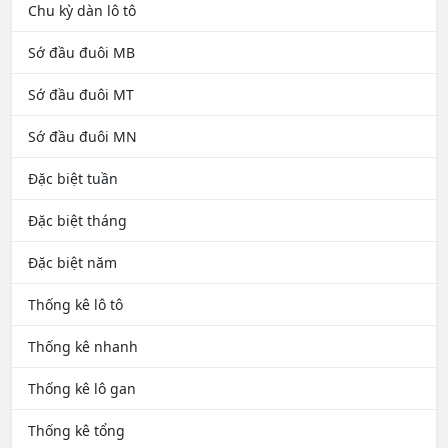
Chu kỳ dàn lô tô
Sớ đầu đuôi MB
Sớ đầu đuôi MT
Sớ đầu đuôi MN
Đặc biệt tuần
Đặc biệt tháng
Đặc biệt năm
Thống kê lô tô
Thống kê nhanh
Thống kê lô gan
Thống kê tổng