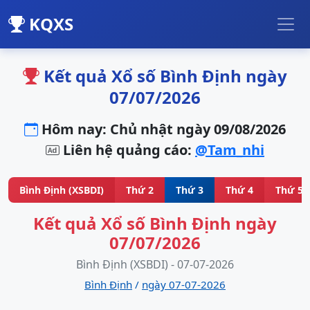
KQXS
Kết quả Xổ số Bình Định ngày
07/07/2026
Hôm nay: Chủ nhật ngày 09/08/2026
Liên hệ quảng cáo:
@Tam_nhi
Bình Định (XSBDI)
Thứ 2
Thứ 3
Thứ 4
Thứ 5
Kết quả Xổ số Bình Định ngày
07/07/2026
Bình Định (XSBDI) - 07-07-2026
Bình Định
/
ngày 07-07-2026