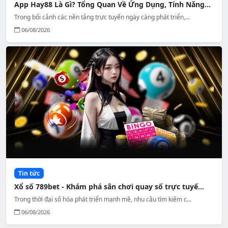
App Hay88 Là Gì? Tổng Quan Về Ứng Dụng, Tính Năng...
Trong bối cảnh các nền tảng trực tuyến ngày càng phát triển,...
06/08/2026
Tin tức
Xổ số 789bet - Khám phá sân chơi quay số trực tuyế...
Trong thời đại số hóa phát triển mạnh mẽ, nhu cầu tìm kiếm c...
06/08/2026