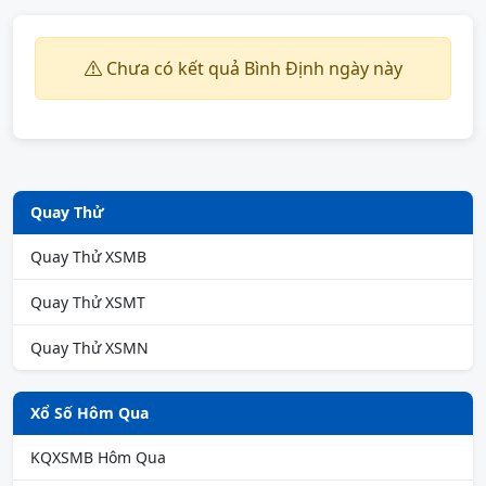
Chưa có kết quả Bình Định ngày này
Quay Thử
Quay Thử XSMB
Quay Thử XSMT
Quay Thử XSMN
Xổ Số Hôm Qua
KQXSMB Hôm Qua