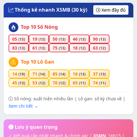
Thống kê nhanh XSMB (30 kỳ)
Xem đầy đủ
Top 10 Số Nóng
05
19
50
46
90
(15)
(13)
(13)
(13)
(13)
83
61
75
18
63
(13)
(13)
(13)
(12)
(12)
Top 10 Lô Gan
14
71
85
16
37
(19)
(14)
(14)
(13)
(13)
45
53
70
65
74
(13)
(12)
(12)
(11)
(11)
Số nóng: xuất hiện nhiều lần | Lô gan: số kỳ chưa về |
Xem chi tiết →
Lưu ý quan trọng
✓ Kết quả cập nhật nhanh & chính xác |
XSMN
: 16h15 |