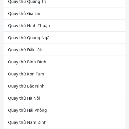
Quay thử Quảng Trị
Quay thử Gia Lai
Quay thử Ninh Thuận
Quay thử Quảng Ngãi
Quay thử Đắk Lắk
Quay thử Bình Định
Quay thử Kon Tum
Quay thử Bắc Ninh
Quay thử Hà Nội
Quay thử Hải Phòng
Quay thử Nam Định