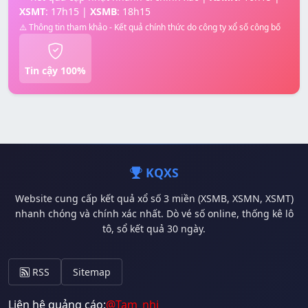
XSMT
: 17h15 |
XSMB
: 18h15
⚠️ Thông tin tham khảo - Kết quả chính thức do công ty xổ số công bố
Tin cậy 100%
KQXS
Website cung cấp kết quả xổ số 3 miền (XSMB, XSMN, XSMT)
nhanh chóng và chính xác nhất. Dò vé số online, thống kê lô
tô, sổ kết quả 30 ngày.
RSS
Sitemap
Liên hệ quảng cáo:
@Tam_nhi