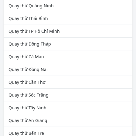
Quay thử Quảng Ninh
Quay thử Thái Bình
Quay thử TP Hồ Chí Minh
Quay thử Đồng Tháp
Quay thử Cà Mau
Quay thử Đồng Nai
Quay thử Cần Thơ
Quay thử Sóc Trăng
Quay thử Tây Ninh
Quay thử An Giang
Quay thử Bến Tre