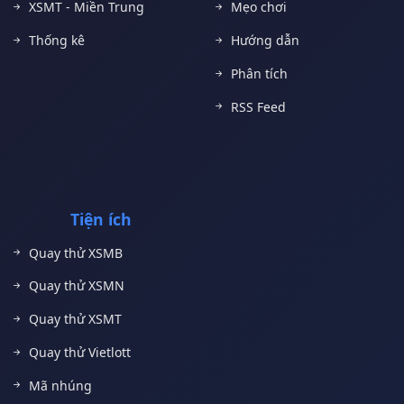
XSMT - Miền Trung
Mẹo chơi
Thống kê
Hướng dẫn
Phân tích
RSS Feed
Tiện ích
Quay thử XSMB
Quay thử XSMN
Quay thử XSMT
Quay thử Vietlott
Mã nhúng