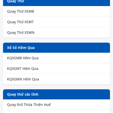
Quay Thử
Quay Thử XSMB
Quay Thử XSMT
Quay Thử XSMN
Xổ Số Hôm Qua
KQXSMB Hôm Qua
KQXSMT Hôm Qua
KQXSMN Hôm Qua
Quay thử các tỉnh
Quay thử Thừa Thiên Huế