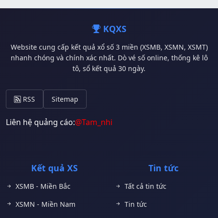
KQXS
Website cung cấp kết quả xổ số 3 miền (XSMB, XSMN, XSMT)
nhanh chóng và chính xác nhất. Dò vé số online, thống kê lô
tô, sổ kết quả 30 ngày.
RSS
Sitemap
Liên hệ quảng cáo:
@Tam_nhi
Kết quả XS
Tin tức
XSMB - Miền Bắc
Tất cả tin tức
XSMN - Miền Nam
Tin tức