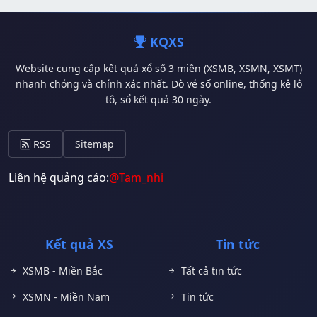
KQXS
Website cung cấp kết quả xổ số 3 miền (XSMB, XSMN, XSMT)
nhanh chóng và chính xác nhất. Dò vé số online, thống kê lô
tô, sổ kết quả 30 ngày.
RSS
Sitemap
Liên hệ quảng cáo:
@Tam_nhi
Kết quả XS
Tin tức
XSMB - Miền Bắc
Tất cả tin tức
XSMN - Miền Nam
Tin tức