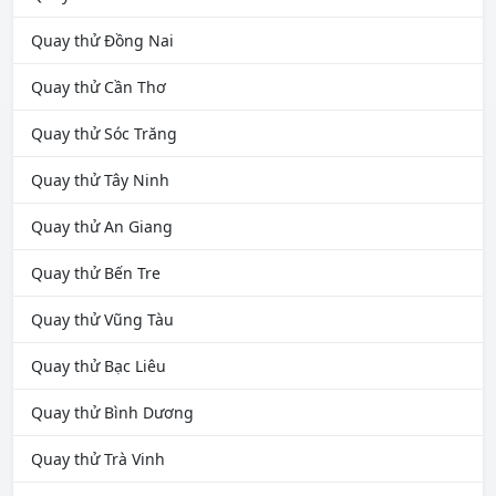
Quay thử Đồng Nai
Quay thử Cần Thơ
Quay thử Sóc Trăng
Quay thử Tây Ninh
Quay thử An Giang
Quay thử Bến Tre
Quay thử Vũng Tàu
Quay thử Bạc Liêu
Quay thử Bình Dương
Quay thử Trà Vinh