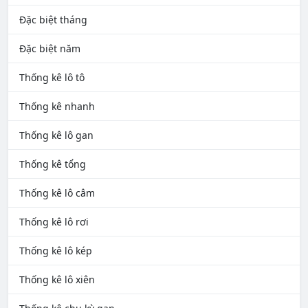
Đặc biệt tháng
Đặc biệt năm
Thống kê lô tô
Thống kê nhanh
Thống kê lô gan
Thống kê tổng
Thống kê lô câm
Thống kê lô rơi
Thống kê lô kép
Thống kê lô xiên