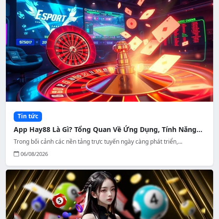
Tin tức
App Hay88 Là Gì? Tổng Quan Về Ứng Dụng, Tính Năng...
Trong bối cảnh các nền tảng trực tuyến ngày càng phát triển,...
06/08/2026