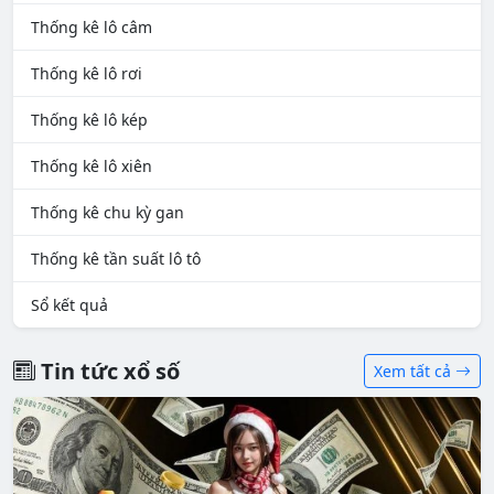
Thống kê lô câm
Thống kê lô rơi
Thống kê lô kép
Thống kê lô xiên
Thống kê chu kỳ gan
Thống kê tần suất lô tô
Sổ kết quả
Tin tức xổ số
Xem tất cả