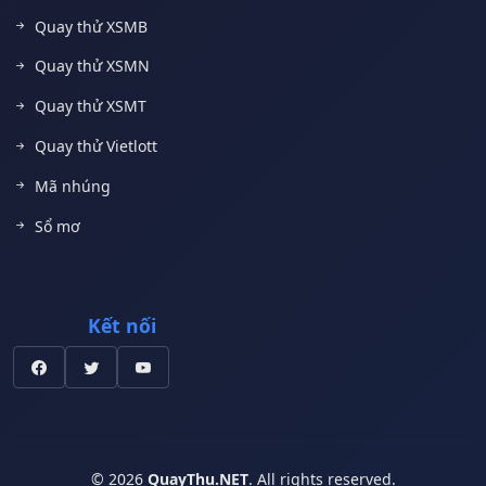
Quay thử XSMB
Quay thử XSMN
Quay thử XSMT
Quay thử Vietlott
Mã nhúng
Sổ mơ
Kết nối
© 2026
QuayThu.NET
. All rights reserved.