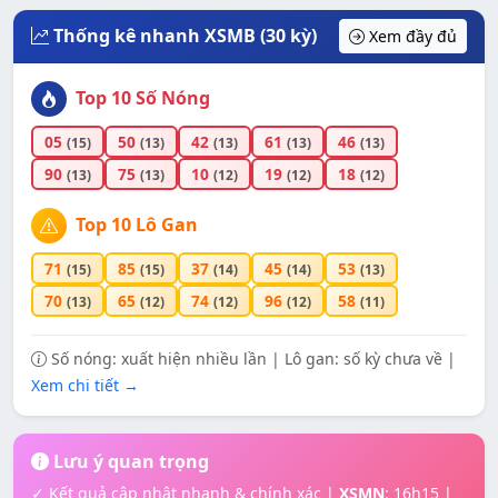
Thống kê nhanh XSMB (30 kỳ)
Xem đầy đủ
Top 10 Số Nóng
05
50
42
61
46
(15)
(13)
(13)
(13)
(13)
90
75
10
19
18
(13)
(13)
(12)
(12)
(12)
Top 10 Lô Gan
71
85
37
45
53
(15)
(15)
(14)
(14)
(13)
70
65
74
96
58
(13)
(12)
(12)
(12)
(11)
Số nóng: xuất hiện nhiều lần | Lô gan: số kỳ chưa về |
Xem chi tiết →
Lưu ý quan trọng
✓ Kết quả cập nhật nhanh & chính xác |
XSMN
: 16h15 |