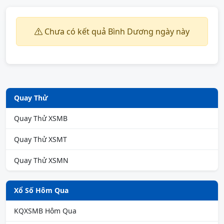
Chưa có kết quả Bình Dương ngày này
Quay Thử
Quay Thử XSMB
Quay Thử XSMT
Quay Thử XSMN
Xổ Số Hôm Qua
KQXSMB Hôm Qua