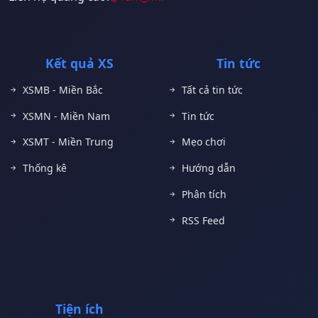
Kết quả XS
Tin tức
XSMB - Miền Bắc
Tất cả tin tức
XSMN - Miền Nam
Tin tức
XSMT - Miền Trung
Mẹo chơi
Thống kê
Hướng dẫn
Phân tích
RSS Feed
Tiện ích