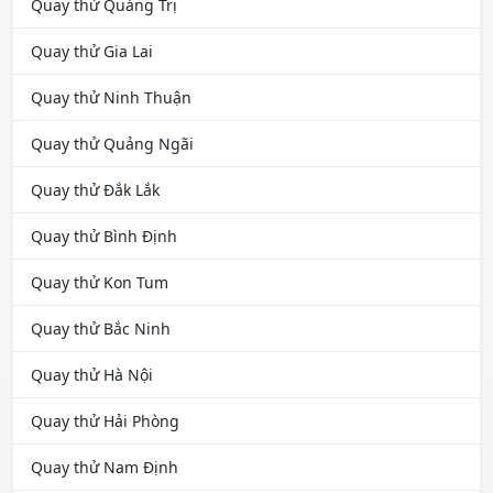
Quay thử Quảng Trị
Quay thử Gia Lai
Quay thử Ninh Thuận
Quay thử Quảng Ngãi
Quay thử Đắk Lắk
Quay thử Bình Định
Quay thử Kon Tum
Quay thử Bắc Ninh
Quay thử Hà Nội
Quay thử Hải Phòng
Quay thử Nam Định