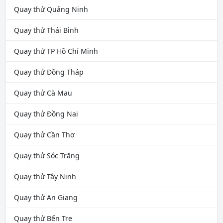
Quay thử Quảng Ninh
Quay thử Thái Bình
Quay thử TP Hồ Chí Minh
Quay thử Đồng Tháp
Quay thử Cà Mau
Quay thử Đồng Nai
Quay thử Cần Thơ
Quay thử Sóc Trăng
Quay thử Tây Ninh
Quay thử An Giang
Quay thử Bến Tre