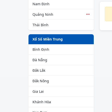
Nam Định
Quảng Ninh
•••
Thái Bình
Xổ Số Miền Trung
Bình Định
Đà Nẵng
Đắk Lắk
Đắk Nông
Gia Lai
Khánh Hòa