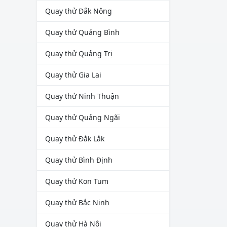
Quay thử Đắk Nông
Quay thử Quảng Bình
Quay thử Quảng Trị
Quay thử Gia Lai
Quay thử Ninh Thuận
Quay thử Quảng Ngãi
Quay thử Đắk Lắk
Quay thử Bình Định
Quay thử Kon Tum
Quay thử Bắc Ninh
Quay thử Hà Nội