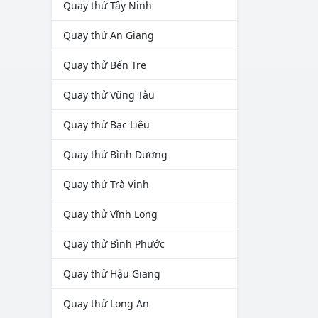
Quay thử Tây Ninh
Quay thử An Giang
Quay thử Bến Tre
Quay thử Vũng Tàu
Quay thử Bạc Liêu
Quay thử Bình Dương
Quay thử Trà Vinh
Quay thử Vĩnh Long
Quay thử Bình Phước
Quay thử Hậu Giang
Quay thử Long An