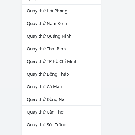
Quay thử Hải Phòng
Quay thử Nam Định
Quay thử Quảng Ninh
Quay thử Thái Bình
Quay thử TP Hồ Chí Minh
Quay thử Đồng Tháp
Quay thử Cà Mau
Quay thử Đồng Nai
Quay thử Cần Thơ
Quay thử Sóc Trăng