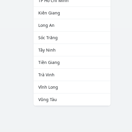
TP Hồ Chí Minh
Kiên Giang
Long An
Sóc Trăng
Tây Ninh
Tiền Giang
Trà Vinh
Vĩnh Long
Vũng Tàu