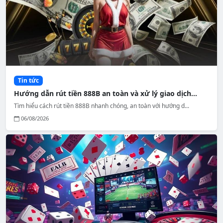
Tin tức
Hướng dẫn rút tiền 888B an toàn và xử lý giao dịch...
Tìm hiểu cách rút tiền 888B nhanh chóng, an toàn với hướng d...
06/08/2026