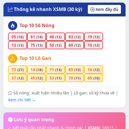
Thống kê nhanh XSMB (30 kỳ)
Xem đầy đủ
Top 10 Số Nóng
05
61
46
83
19
(16)
(14)
(13)
(13)
(13)
13
75
50
60
10
(13)
(13)
(12)
(12)
(12)
Top 10 Lô Gan
73
14
71
85
16
(27)
(18)
(13)
(13)
(12)
37
45
53
70
65
(12)
(12)
(11)
(11)
(10)
Số nóng: xuất hiện nhiều lần | Lô gan: số kỳ chưa về |
Xem chi tiết →
Lưu ý quan trọng
✓ Kết quả cập nhật nhanh & chính xác |
XSMN
: 16h15 |