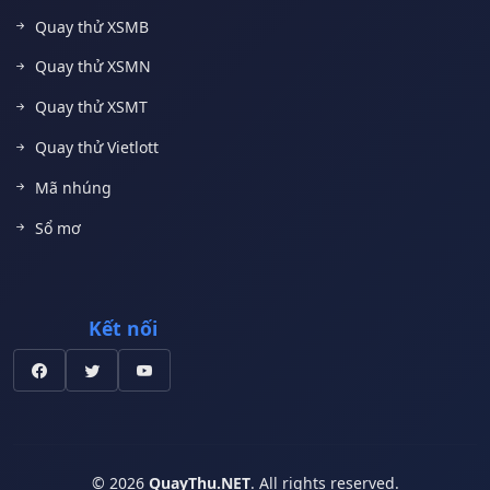
Quay thử XSMB
Quay thử XSMN
Quay thử XSMT
Quay thử Vietlott
Mã nhúng
Sổ mơ
Kết nối
© 2026
QuayThu.NET
. All rights reserved.