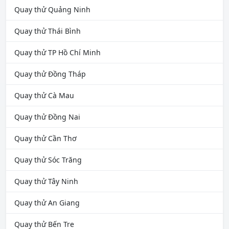
Quay thử Quảng Ninh
Quay thử Thái Bình
Quay thử TP Hồ Chí Minh
Quay thử Đồng Tháp
Quay thử Cà Mau
Quay thử Đồng Nai
Quay thử Cần Thơ
Quay thử Sóc Trăng
Quay thử Tây Ninh
Quay thử An Giang
Quay thử Bến Tre