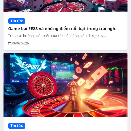
Tin tức
Game bài EE88 và những điểm nổi bật trong trải ngh...
Trong xu hướng phát triển của các nền tảng giải trí trực tuy...
06/08/2026
Tin tức