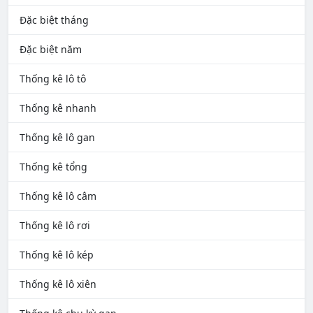
Đặc biệt tháng
Đặc biệt năm
Thống kê lô tô
Thống kê nhanh
Thống kê lô gan
Thống kê tổng
Thống kê lô câm
Thống kê lô rơi
Thống kê lô kép
Thống kê lô xiên