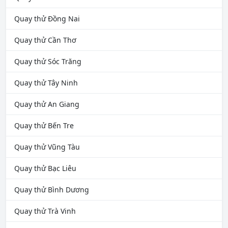
Quay thử Đồng Nai
Quay thử Cần Thơ
Quay thử Sóc Trăng
Quay thử Tây Ninh
Quay thử An Giang
Quay thử Bến Tre
Quay thử Vũng Tàu
Quay thử Bạc Liêu
Quay thử Bình Dương
Quay thử Trà Vinh