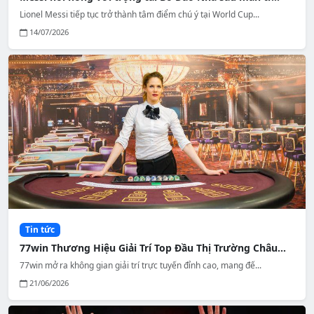
Lionel Messi tiếp tục trở thành tâm điểm chú ý tại World Cup...
14/07/2026
Tin tức
77win Thương Hiệu Giải Trí Top Đầu Thị Trường Châu...
77win mở ra không gian giải trí trực tuyến đỉnh cao, mang đế...
21/06/2026