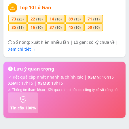
Top 10 Lô Gan
73
22
14
89
71
(25)
(18)
(16)
(15)
(11)
85
16
37
45
50
(11)
(10)
(10)
(10)
(10)
Số nóng: xuất hiện nhiều lần | Lô gan: số kỳ chưa về |
Xem chi tiết →
Lưu ý quan trọng
✓ Kết quả cập nhật nhanh & chính xác |
XSMN
: 16h15 |
XSMT
: 17h15 |
XSMB
: 18h15
⚠️ Thông tin tham khảo - Kết quả chính thức do công ty xổ số công bố
Tin cậy 100%