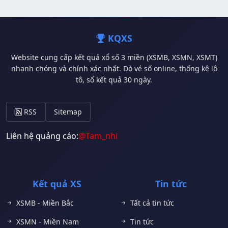
KQXS
Website cung cấp kết quả xổ số 3 miền (XSMB, XSMN, XSMT)
nhanh chóng và chính xác nhất. Dò vé số online, thống kê lô
tô, sổ kết quả 30 ngày.
RSS
Sitemap
Liên hệ quảng cáo:
@Tam_nhi
Kết quả XS
Tin tức
XSMB - Miền Bắc
Tất cả tin tức
XSMN - Miền Nam
Tin tức