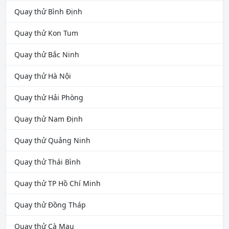
Quay thử Bình Định
Quay thử Kon Tum
Quay thử Bắc Ninh
Quay thử Hà Nội
Quay thử Hải Phòng
Quay thử Nam Định
Quay thử Quảng Ninh
Quay thử Thái Bình
Quay thử TP Hồ Chí Minh
Quay thử Đồng Tháp
Quay thử Cà Mau