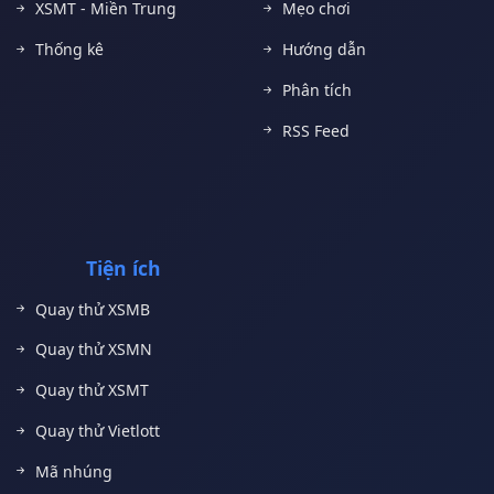
XSMT - Miền Trung
Mẹo chơi
Thống kê
Hướng dẫn
Phân tích
RSS Feed
Tiện ích
Quay thử XSMB
Quay thử XSMN
Quay thử XSMT
Quay thử Vietlott
Mã nhúng