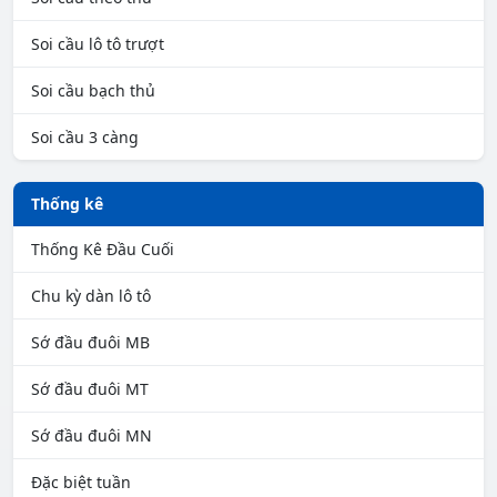
Soi cầu lô tô trượt
Soi cầu bạch thủ
Soi cầu 3 càng
Thống kê
Thống Kê Đầu Cuối
Chu kỳ dàn lô tô
Sớ đầu đuôi MB
Sớ đầu đuôi MT
Sớ đầu đuôi MN
Đặc biệt tuần