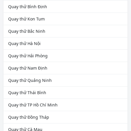
Quay thử Bình Định
Quay thử Kon Tum
Quay thử Bắc Ninh
Quay thử Hà Nội
Quay thử Hải Phòng
Quay thử Nam Định
Quay thử Quảng Ninh
Quay thử Thái Bình
Quay thử TP Hồ Chí Minh
Quay thử Đồng Tháp
Quay thử Cà Mau