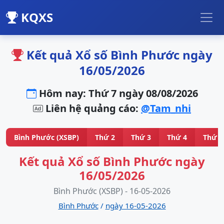
KQXS
Kết quả Xổ số Bình Phước ngày
16/05/2026
Hôm nay: Thứ 7 ngày 08/08/2026
Liên hệ quảng cáo:
@Tam_nhi
Bình Phước (XSBP)
Thứ 2
Thứ 3
Thứ 4
Thứ 5
Kết quả Xổ số Bình Phước ngày
16/05/2026
Bình Phước (XSBP) - 16-05-2026
Bình Phước
/
ngày 16-05-2026