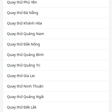
Quay thử Phú Yên
Quay thử Đà Nẵng
Quay thử Khánh Hòa
Quay thử Quảng Nam
Quay thử Đắk Nông
Quay thử Quảng Bình
Quay thử Quảng Trị
Quay thử Gia Lai
Quay thử Ninh Thuận
Quay thử Quảng Ngãi
Quay thử Đắk Lắk