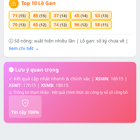
Top 10 Lô Gan
71
85
37
45
53
(15)
(15)
(14)
(14)
(13)
70
65
74
96
58
(13)
(12)
(12)
(12)
(11)
Số nóng: xuất hiện nhiều lần | Lô gan: số kỳ chưa về |
Xem chi tiết →
Lưu ý quan trọng
✓ Kết quả cập nhật nhanh & chính xác |
XSMN
: 16h15 |
XSMT
: 17h15 |
XSMB
: 18h15
⚠️ Thông tin tham khảo - Kết quả chính thức do công ty xổ số công bố
Tin cậy 100%