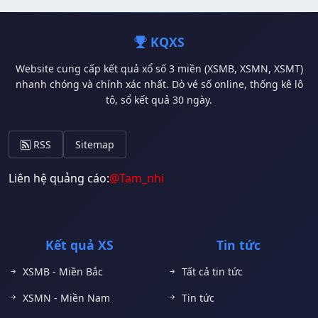
KQXS
Website cung cấp kết quả xổ số 3 miền (XSMB, XSMN, XSMT)
nhanh chóng và chính xác nhất. Dò vé số online, thống kê lô
tô, sổ kết quả 30 ngày.
RSS
Sitemap
Liên hệ quảng cáo:
@Tam_nhi
Kết quả XS
Tin tức
XSMB - Miền Bắc
Tất cả tin tức
XSMN - Miền Nam
Tin tức