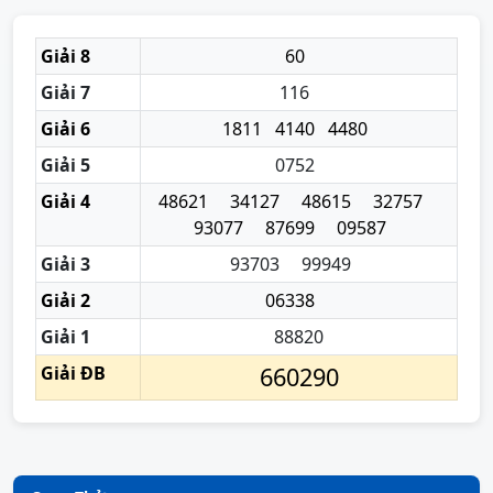
Giải 8
60
Giải 7
116
Giải 6
1811
4140
4480
Giải 5
0752
Giải 4
48621
34127
48615
32757
93077
87699
09587
Giải 3
93703
99949
Giải 2
06338
Giải 1
88820
Giải ĐB
660290