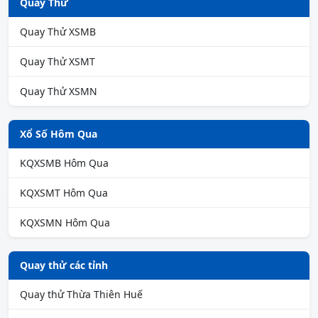
Quay Thử
Quay Thử XSMB
Quay Thử XSMT
Quay Thử XSMN
Xổ Số Hôm Qua
KQXSMB Hôm Qua
KQXSMT Hôm Qua
KQXSMN Hôm Qua
Quay thử các tỉnh
Quay thử Thừa Thiên Huế