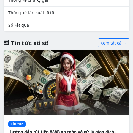
Thống kê chu kỳ gan
Thống kê tần suất lô tô
Sổ kết quả
Tin tức xổ số
Xem tất cả
Tin tức
Hướng dẫn rút tiền 888B an toàn và xử lý giao dịch...