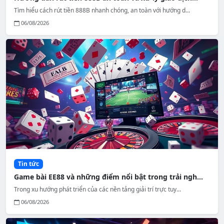
Tìm hiểu cách rút tiền 888B nhanh chóng, an toàn với hướng d...
06/08/2026
Tin tức
Game bài EE88 và những điểm nổi bật trong trải ngh...
Trong xu hướng phát triển của các nền tảng giải trí trực tuy...
06/08/2026