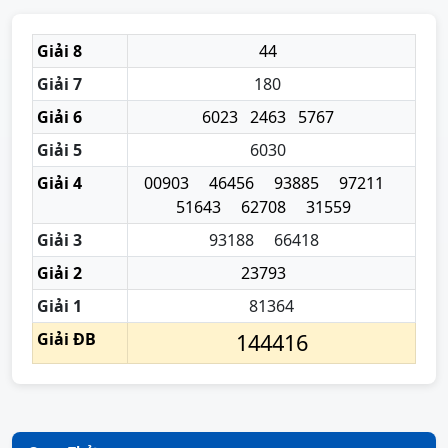
Giải 8
44
Giải 7
180
Giải 6
6023
2463
5767
Giải 5
6030
Giải 4
00903
46456
93885
97211
51643
62708
31559
Giải 3
93188
66418
Giải 2
23793
Giải 1
81364
Giải ĐB
144416