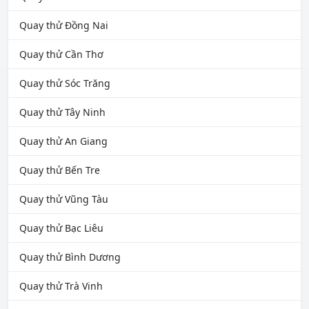
Quay thử Đồng Nai
Quay thử Cần Thơ
Quay thử Sóc Trăng
Quay thử Tây Ninh
Quay thử An Giang
Quay thử Bến Tre
Quay thử Vũng Tàu
Quay thử Bạc Liêu
Quay thử Bình Dương
Quay thử Trà Vinh