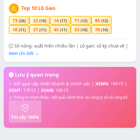
Top 10 Lô Gan
73
22
14
71
85
(26)
(19)
(17)
(12)
(12)
16
37
45
53
70
(11)
(11)
(11)
(10)
(10)
Số nóng: xuất hiện nhiều lần | Lô gan: số kỳ chưa về |
Xem chi tiết →
Lưu ý quan trọng
✓ Kết quả cập nhật nhanh & chính xác |
XSMN
: 16h15 |
XSMT
: 17h15 |
XSMB
: 18h15
⚠️ Thông tin tham khảo - Kết quả chính thức do công ty xổ số công bố
Tin cậy 100%