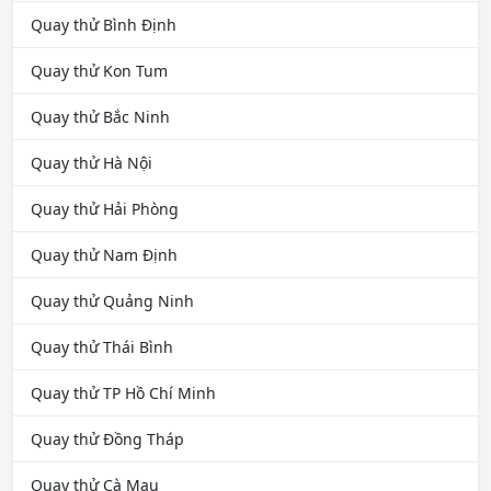
Quay thử Bình Định
Quay thử Kon Tum
Quay thử Bắc Ninh
Quay thử Hà Nội
Quay thử Hải Phòng
Quay thử Nam Định
Quay thử Quảng Ninh
Quay thử Thái Bình
Quay thử TP Hồ Chí Minh
Quay thử Đồng Tháp
Quay thử Cà Mau