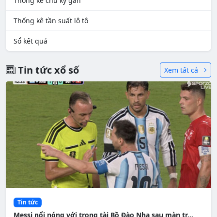
Thống kê chu kỳ gan
Thống kê tần suất lô tô
Sổ kết quả
Tin tức xổ số
Xem tất cả
Tin tức
Messi nổi nóng với trọng tài Bồ Đào Nha sau màn tr...