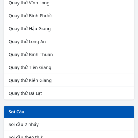
Quay thử Vĩnh Long
Quay thử Bình Phước
Quay thử Hậu Giang
Quay thử Long An
Quay thử Bình Thuận
Quay thử Tiền Giang
Quay thử Kiên Giang
Quay thử Đà Lạt
Soi Cầu
Soi cầu 2 nháy
Soi cầu theo thứ