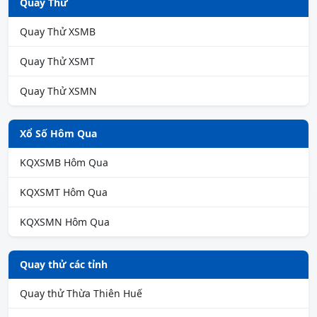
Quay Thử
Quay Thử XSMB
Quay Thử XSMT
Quay Thử XSMN
Xổ Số Hôm Qua
KQXSMB Hôm Qua
KQXSMT Hôm Qua
KQXSMN Hôm Qua
Quay thử các tỉnh
Quay thử Thừa Thiên Huế