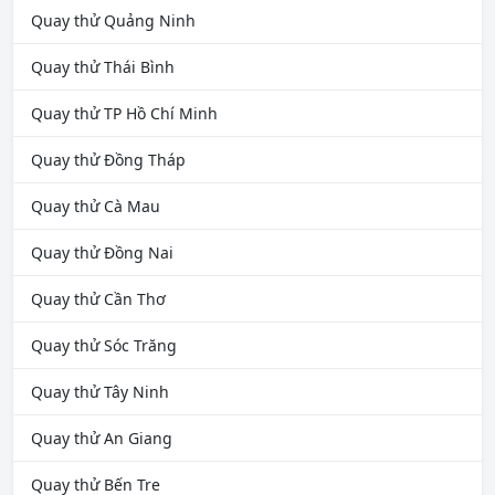
Quay thử Quảng Ninh
Quay thử Thái Bình
Quay thử TP Hồ Chí Minh
Quay thử Đồng Tháp
Quay thử Cà Mau
Quay thử Đồng Nai
Quay thử Cần Thơ
Quay thử Sóc Trăng
Quay thử Tây Ninh
Quay thử An Giang
Quay thử Bến Tre