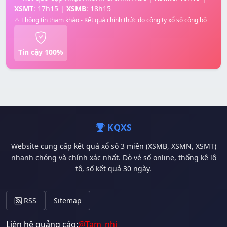
XSMT
: 17h15 |
XSMB
: 18h15
⚠️ Thông tin tham khảo - Kết quả chính thức do công ty xổ số công bố
Tin cậy 100%
KQXS
Website cung cấp kết quả xổ số 3 miền (XSMB, XSMN, XSMT)
nhanh chóng và chính xác nhất. Dò vé số online, thống kê lô
tô, sổ kết quả 30 ngày.
RSS
Sitemap
Liên hệ quảng cáo:
@Tam_nhi