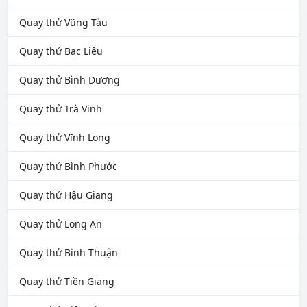
Quay thử Vũng Tàu
Quay thử Bạc Liêu
Quay thử Bình Dương
Quay thử Trà Vinh
Quay thử Vĩnh Long
Quay thử Bình Phước
Quay thử Hậu Giang
Quay thử Long An
Quay thử Bình Thuận
Quay thử Tiền Giang