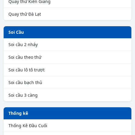
Quay thử Kiên Giang
Quay thử Đà Lạt
Soi Cầu
Soi cầu 2 nháy
Soi cầu theo thứ
Soi cầu lô tô trượt
Soi cầu bạch thủ
Soi cầu 3 càng
Thống kê
Thống Kê Đầu Cuối