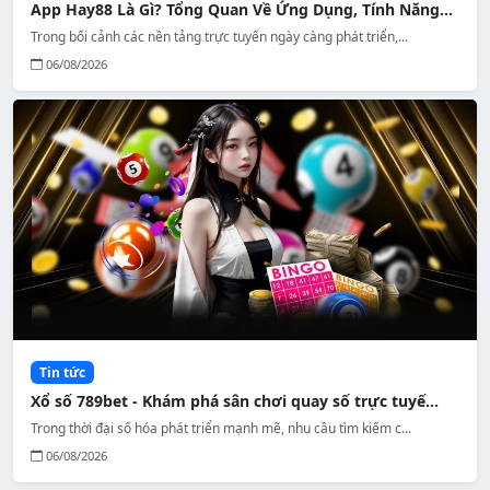
App Hay88 Là Gì? Tổng Quan Về Ứng Dụng, Tính Năng...
Trong bối cảnh các nền tảng trực tuyến ngày càng phát triển,...
06/08/2026
Tin tức
Xổ số 789bet - Khám phá sân chơi quay số trực tuyế...
Trong thời đại số hóa phát triển mạnh mẽ, nhu cầu tìm kiếm c...
06/08/2026