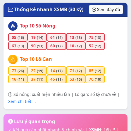
Thống kê nhanh XSMB (30 kỳ)
Xem đầy đủ
Top 10 Số Nóng
05
19
61
13
75
(16)
(14)
(14)
(13)
(13)
63
90
60
10
52
(13)
(13)
(12)
(12)
(12)
Top 10 Lô Gan
73
22
14
71
85
(26)
(19)
(17)
(12)
(12)
16
37
45
53
70
(11)
(11)
(11)
(10)
(10)
Số nóng: xuất hiện nhiều lần | Lô gan: số kỳ chưa về |
Xem chi tiết →
Lưu ý quan trọng
✓ Kết quả cập nhật nhanh & chính xác |
XSMN
: 16h15 |