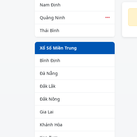
Nam Định
Quảng Ninh
•••
Thái Bình
Xổ Số Miền Trung
Bình Định
Đà Nẵng
Đắk Lắk
Đắk Nông
Gia Lai
Khánh Hòa