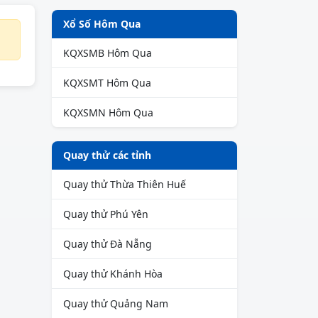
Xổ Số Hôm Qua
KQXSMB Hôm Qua
KQXSMT Hôm Qua
KQXSMN Hôm Qua
Quay thử các tỉnh
Quay thử Thừa Thiên Huế
Quay thử Phú Yên
Quay thử Đà Nẵng
Quay thử Khánh Hòa
Quay thử Quảng Nam