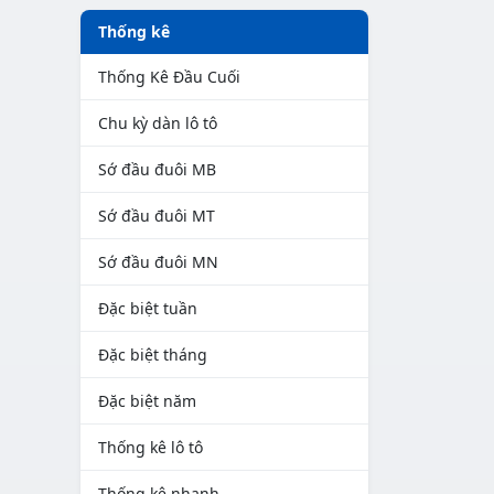
Thống kê
Thống Kê Đầu Cuối
Chu kỳ dàn lô tô
Sớ đầu đuôi MB
Sớ đầu đuôi MT
Sớ đầu đuôi MN
Đặc biệt tuần
Đặc biệt tháng
Đặc biệt năm
Thống kê lô tô
Thống kê nhanh