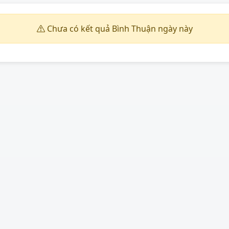
Chưa có kết quả Bình Thuận ngày này