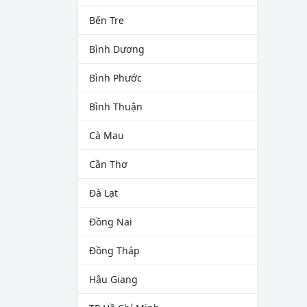
Bến Tre
Bình Dương
Bình Phước
Bình Thuận
Cà Mau
Cần Thơ
Đà Lạt
Đồng Nai
Đồng Tháp
Hậu Giang