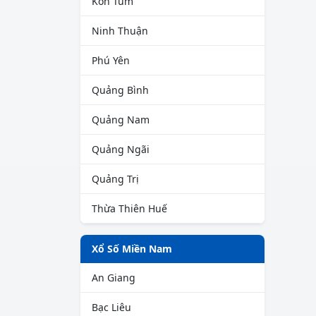
Kon Tum
Ninh Thuận
Phú Yên
Quảng Bình
Quảng Nam
Quảng Ngãi
Quảng Trị
Thừa Thiên Huế
Xổ Số Miền Nam
An Giang
Bạc Liêu