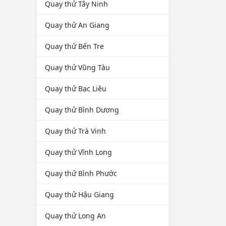
Quay thử Tây Ninh
Quay thử An Giang
Quay thử Bến Tre
Quay thử Vũng Tàu
Quay thử Bạc Liêu
Quay thử Bình Dương
Quay thử Trà Vinh
Quay thử Vĩnh Long
Quay thử Bình Phước
Quay thử Hậu Giang
Quay thử Long An