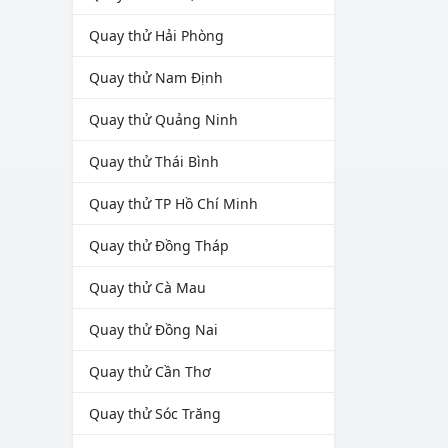
Quay thử Hải Phòng
Quay thử Nam Định
Quay thử Quảng Ninh
Quay thử Thái Bình
Quay thử TP Hồ Chí Minh
Quay thử Đồng Tháp
Quay thử Cà Mau
Quay thử Đồng Nai
Quay thử Cần Thơ
Quay thử Sóc Trăng