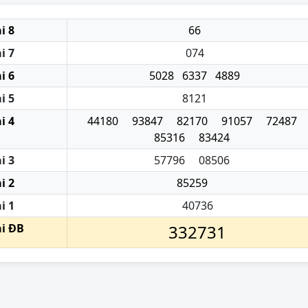
i 8
66
i 7
074
i 6
5028
6337
4889
i 5
8121
i 4
44180
93847
82170
91057
72487
85316
83424
i 3
57796
08506
i 2
85259
i 1
40736
ải ĐB
332731