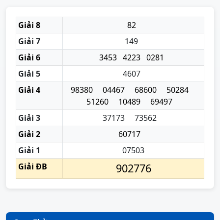
Giải 8
82
Giải 7
149
Giải 6
3453
4223
0281
Giải 5
4607
Giải 4
98380
04467
68600
50284
51260
10489
69497
Giải 3
37173
73562
Giải 2
60717
Giải 1
07503
Giải ĐB
902776