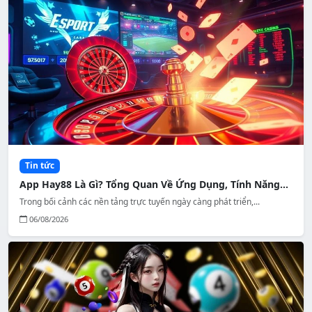
Tin tức
App Hay88 Là Gì? Tổng Quan Về Ứng Dụng, Tính Năng...
Trong bối cảnh các nền tảng trực tuyến ngày càng phát triển,...
06/08/2026