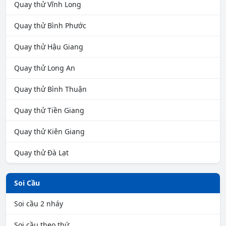
Quay thử Vĩnh Long
Quay thử Bình Phước
Quay thử Hậu Giang
Quay thử Long An
Quay thử Bình Thuận
Quay thử Tiền Giang
Quay thử Kiên Giang
Quay thử Đà Lạt
Soi Cầu
Soi cầu 2 nháy
Soi cầu theo thứ