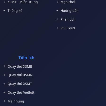
XSMT - Miền Trung
Mẹo chơi
Thống kê
Hướng dẫn
Phân tích
RSS Feed
Tiện ích
Quay thử XSMB
Quay thử XSMN
Quay thử XSMT
Quay thử Vietlott
Mã nhúng