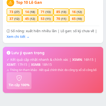
Top 10 Lô Gan
73
14
71
85
16
(27)
(18)
(13)
(13)
(12)
37
45
53
70
65
(12)
(12)
(11)
(11)
(10)
Số nóng: xuất hiện nhiều lần | Lô gan: số kỳ chưa về |
Xem chi tiết →
Lưu ý quan trọng
✓ Kết quả cập nhật nhanh & chính xác |
XSMN
: 16h15 |
XSMT
: 17h15 |
XSMB
: 18h15
⚠️ Thông tin tham khảo - Kết quả chính thức do công ty xổ số công bố
Tin cậy 100%