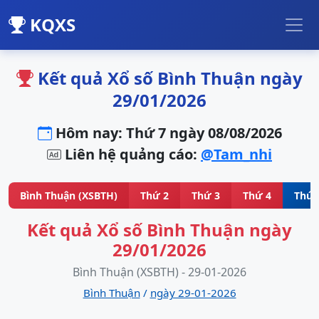
KQXS
Kết quả Xổ số Bình Thuận ngày
29/01/2026
Hôm nay: Thứ 7 ngày 08/08/2026
Liên hệ quảng cáo:
@Tam_nhi
Bình Thuận (XSBTH)
Thứ 2
Thứ 3
Thứ 4
Thứ 
Kết quả Xổ số Bình Thuận ngày
29/01/2026
Bình Thuận (XSBTH) - 29-01-2026
Bình Thuận
/
ngày 29-01-2026