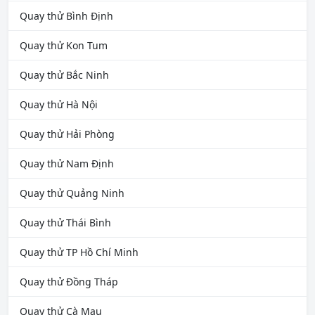
Quay thử Bình Định
Quay thử Kon Tum
Quay thử Bắc Ninh
Quay thử Hà Nội
Quay thử Hải Phòng
Quay thử Nam Định
Quay thử Quảng Ninh
Quay thử Thái Bình
Quay thử TP Hồ Chí Minh
Quay thử Đồng Tháp
Quay thử Cà Mau