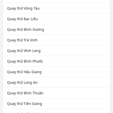
Quay thử Vũng Tàu
Quay thử Bạc Liêu
Quay thử Bình Dương
Quay thử Trà Vinh
Quay thử Vĩnh Long
Quay thử Bình Phước
Quay thử Hậu Giang
Quay thử Long An
Quay thử Bình Thuận
Quay thử Tiền Giang