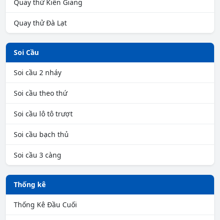
Quay thử Kiên Giang
Quay thử Đà Lạt
Soi Cầu
Soi cầu 2 nháy
Soi cầu theo thứ
Soi cầu lô tô trượt
Soi cầu bạch thủ
Soi cầu 3 càng
Thống kê
Thống Kê Đầu Cuối