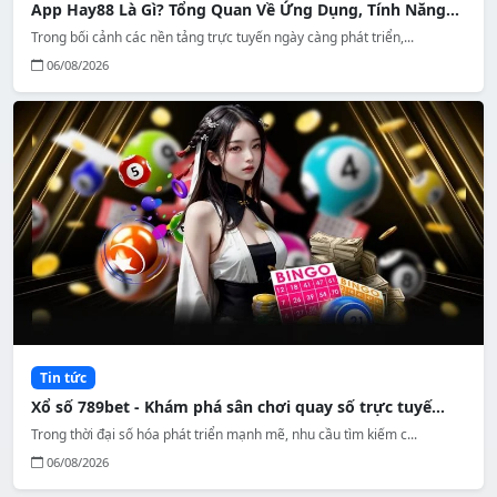
App Hay88 Là Gì? Tổng Quan Về Ứng Dụng, Tính Năng...
Trong bối cảnh các nền tảng trực tuyến ngày càng phát triển,...
06/08/2026
Tin tức
Xổ số 789bet - Khám phá sân chơi quay số trực tuyế...
Trong thời đại số hóa phát triển mạnh mẽ, nhu cầu tìm kiếm c...
06/08/2026