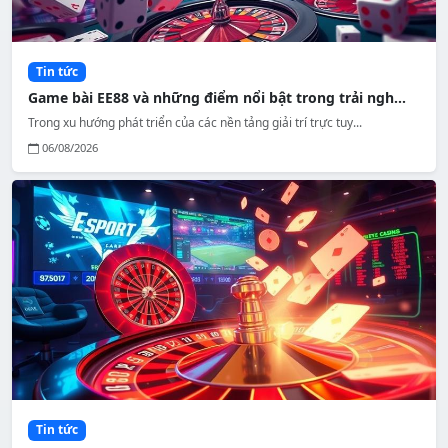
Tin tức
Game bài EE88 và những điểm nổi bật trong trải ngh...
Trong xu hướng phát triển của các nền tảng giải trí trực tuy...
06/08/2026
Tin tức