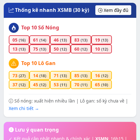
Thống kê nhanh XSMB (30 kỳ)
Xem đầy đủ
Top 10 Số Nóng
05
61
46
83
19
(16)
(14)
(13)
(13)
(13)
13
75
50
60
10
(13)
(13)
(12)
(12)
(12)
Top 10 Lô Gan
73
14
71
85
16
(27)
(18)
(13)
(13)
(12)
37
45
53
70
65
(12)
(12)
(11)
(11)
(10)
Số nóng: xuất hiện nhiều lần | Lô gan: số kỳ chưa về |
Xem chi tiết →
Lưu ý quan trọng
✓ Kết quả cập nhật nhanh & chính xác |
XSMN
: 16h15 |