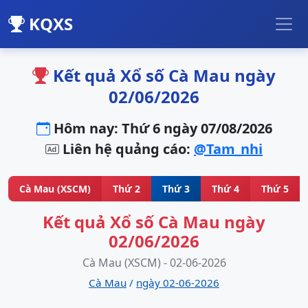
KQXS
Kết quả Xổ số Cà Mau ngày
02/06/2026
Hôm nay: Thứ 6 ngày 07/08/2026
Liên hệ quảng cáo:
@Tam_nhi
Cà Mau (XSCM)
Thứ 2
Thứ 3
Thứ 4
Thứ 5
Kết quả Xổ số Cà Mau ngày
02/06/2026
Cà Mau (XSCM) - 02-06-2026
Cà Mau
/
ngày 02-06-2026