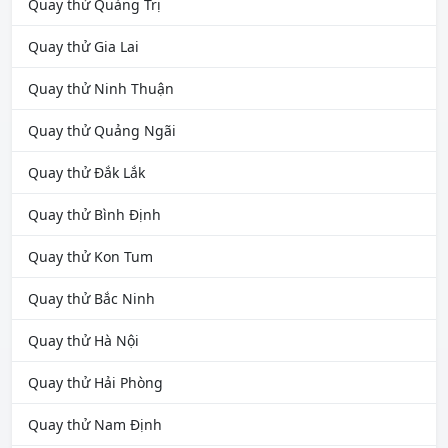
Quay thử Quảng Trị
Quay thử Gia Lai
Quay thử Ninh Thuận
Quay thử Quảng Ngãi
Quay thử Đắk Lắk
Quay thử Bình Định
Quay thử Kon Tum
Quay thử Bắc Ninh
Quay thử Hà Nội
Quay thử Hải Phòng
Quay thử Nam Định