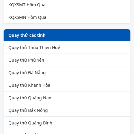
KQXSMT Hôm Qua
KQXSMN Hôm Qua
Quay thử các tỉnh
Quay thử Thừa Thiên Huế
Quay thử Phú Yên
Quay thử Đà Nẵng
Quay thử Khánh Hòa
Quay thử Quảng Nam
Quay thử Đắk Nông
Quay thử Quảng Bình