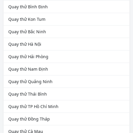
Quay thử Bình Định
Quay thử Kon Tum
Quay thử Bắc Ninh
Quay thử Hà Nội
Quay thử Hải Phòng
Quay thử Nam Định
Quay thử Quảng Ninh
Quay thử Thái Bình
Quay thử TP Hồ Chí Minh
Quay thử Đồng Tháp
Quay thử Cà Mau