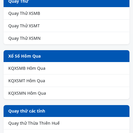
Quay Thử
Quay Thử XSMB
Quay Thử XSMT
Quay Thử XSMN
Xổ Số Hôm Qua
KQXSMB Hôm Qua
KQXSMT Hôm Qua
KQXSMN Hôm Qua
Quay thử các tỉnh
Quay thử Thừa Thiên Huế