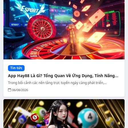
Tin tức
App Hay88 Là Gì? Tổng Quan Về Ứng Dụng, Tính Năng...
Trong bối cảnh các nền tảng trực tuyến ngày càng phát triển,...
06/08/2026