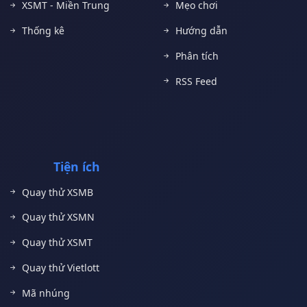
XSMT - Miền Trung
Mẹo chơi
Thống kê
Hướng dẫn
Phân tích
RSS Feed
Tiện ích
Quay thử XSMB
Quay thử XSMN
Quay thử XSMT
Quay thử Vietlott
Mã nhúng