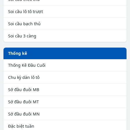
Soi cầu lô tô trượt
Soi cầu bạch thủ
Soi cầu 3 càng
Thống kê
Thống Kê Đầu Cuối
Chu kỳ dàn lô tô
Sớ đầu đuôi MB
Sớ đầu đuôi MT
Sớ đầu đuôi MN
Đặc biệt tuần