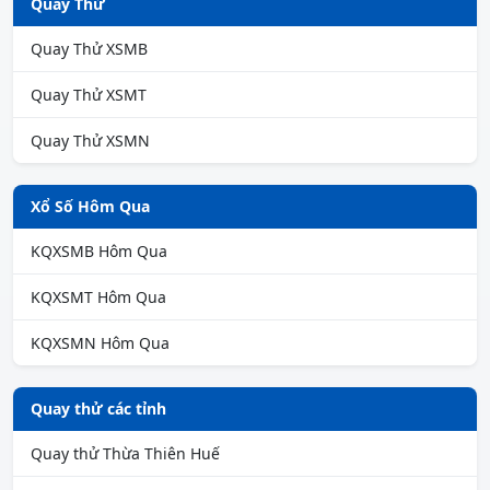
Quay Thử
Quay Thử XSMB
Quay Thử XSMT
Quay Thử XSMN
Xổ Số Hôm Qua
KQXSMB Hôm Qua
KQXSMT Hôm Qua
KQXSMN Hôm Qua
Quay thử các tỉnh
Quay thử Thừa Thiên Huế