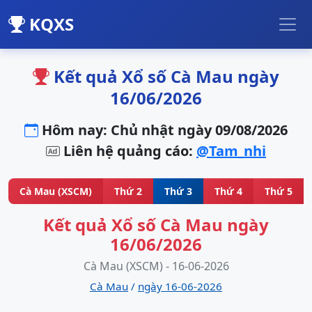
KQXS
Kết quả Xổ số Cà Mau ngày
16/06/2026
Hôm nay: Chủ nhật ngày 09/08/2026
Liên hệ quảng cáo:
@Tam_nhi
Cà Mau (XSCM)
Thứ 2
Thứ 3
Thứ 4
Thứ 5
Kết quả Xổ số Cà Mau ngày
16/06/2026
Cà Mau (XSCM) - 16-06-2026
Cà Mau
/
ngày 16-06-2026