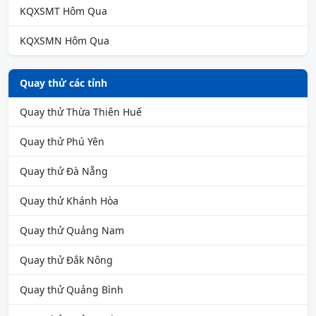
KQXSMT Hôm Qua
KQXSMN Hôm Qua
Quay thử các tỉnh
Quay thử Thừa Thiên Huế
Quay thử Phú Yên
Quay thử Đà Nẵng
Quay thử Khánh Hòa
Quay thử Quảng Nam
Quay thử Đắk Nông
Quay thử Quảng Bình