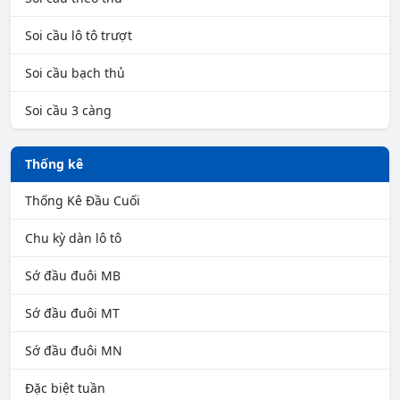
Soi cầu lô tô trượt
Soi cầu bạch thủ
Soi cầu 3 càng
Thống kê
Thống Kê Đầu Cuối
Chu kỳ dàn lô tô
Sớ đầu đuôi MB
Sớ đầu đuôi MT
Sớ đầu đuôi MN
Đặc biệt tuần