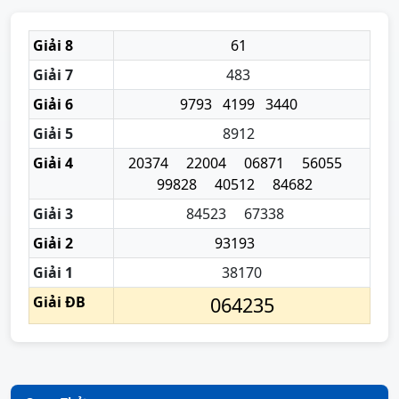
Giải 8
61
Giải 7
483
Giải 6
9793
4199
3440
Giải 5
8912
Giải 4
20374
22004
06871
56055
99828
40512
84682
Giải 3
84523
67338
Giải 2
93193
Giải 1
38170
Giải ĐB
064235