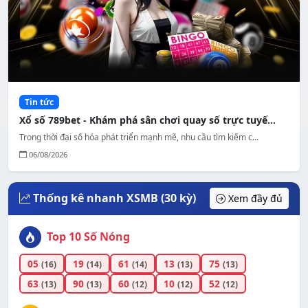
Tin tức
Xổ số 789bet - Khám phá sân chơi quay số trực tuyế...
Trong thời đại số hóa phát triển mạnh mẽ, nhu cầu tìm kiếm c...
06/08/2026
Thống kê nhanh XSMB (30 kỳ)
Xem đầy đủ
Top 10 Số Nóng
05
19
61
13
75
(16)
(14)
(14)
(13)
(13)
63
90
60
10
52
(13)
(13)
(12)
(12)
(12)