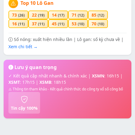
Top 10 Lô Gan
73
22
14
71
85
(26)
(19)
(17)
(12)
(12)
16
37
45
53
70
(11)
(11)
(11)
(10)
(10)
Số nóng: xuất hiện nhiều lần | Lô gan: số kỳ chưa về |
Xem chi tiết →
Lưu ý quan trọng
✓ Kết quả cập nhật nhanh & chính xác |
XSMN
: 16h15 |
XSMT
: 17h15 |
XSMB
: 18h15
⚠️ Thông tin tham khảo - Kết quả chính thức do công ty xổ số công bố
Tin cậy 100%