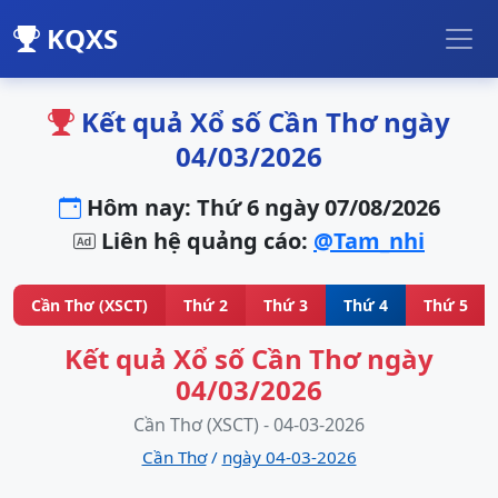
KQXS
Kết quả Xổ số Cần Thơ ngày
04/03/2026
Hôm nay: Thứ 6 ngày 07/08/2026
Liên hệ quảng cáo:
@Tam_nhi
Cần Thơ (XSCT)
Thứ 2
Thứ 3
Thứ 4
Thứ 5
Kết quả Xổ số Cần Thơ ngày
04/03/2026
Cần Thơ (XSCT) - 04-03-2026
Cần Thơ
/
ngày 04-03-2026