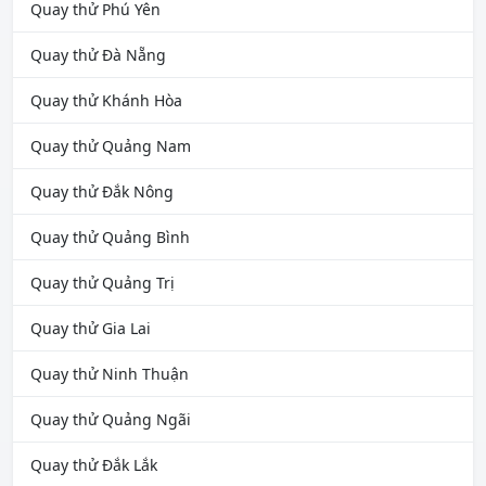
Quay thử Phú Yên
Quay thử Đà Nẵng
Quay thử Khánh Hòa
Quay thử Quảng Nam
Quay thử Đắk Nông
Quay thử Quảng Bình
Quay thử Quảng Trị
Quay thử Gia Lai
Quay thử Ninh Thuận
Quay thử Quảng Ngãi
Quay thử Đắk Lắk