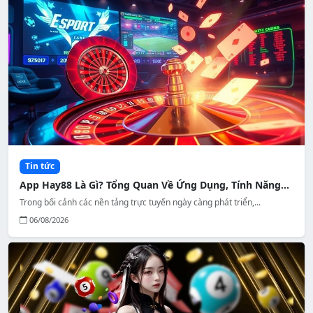
Tin tức
App Hay88 Là Gì? Tổng Quan Về Ứng Dụng, Tính Năng...
Trong bối cảnh các nền tảng trực tuyến ngày càng phát triển,...
06/08/2026