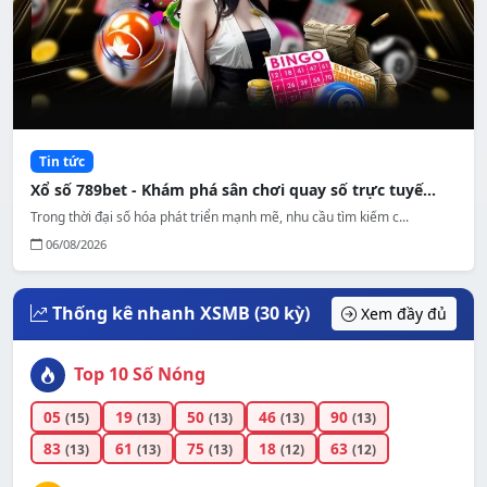
Tin tức
Xổ số 789bet - Khám phá sân chơi quay số trực tuyế...
Trong thời đại số hóa phát triển mạnh mẽ, nhu cầu tìm kiếm c...
06/08/2026
Thống kê nhanh XSMB (30 kỳ)
Xem đầy đủ
Top 10 Số Nóng
05
19
50
46
90
(15)
(13)
(13)
(13)
(13)
83
61
75
18
63
(13)
(13)
(13)
(12)
(12)