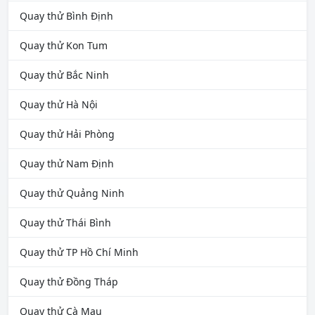
Quay thử Bình Định
Quay thử Kon Tum
Quay thử Bắc Ninh
Quay thử Hà Nội
Quay thử Hải Phòng
Quay thử Nam Định
Quay thử Quảng Ninh
Quay thử Thái Bình
Quay thử TP Hồ Chí Minh
Quay thử Đồng Tháp
Quay thử Cà Mau