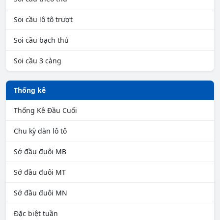
Soi cầu lô tô trượt
Soi cầu bạch thủ
Soi cầu 3 càng
Thống kê
Thống Kê Đầu Cuối
Chu kỳ dàn lô tô
Sớ đầu đuôi MB
Sớ đầu đuôi MT
Sớ đầu đuôi MN
Đặc biệt tuần