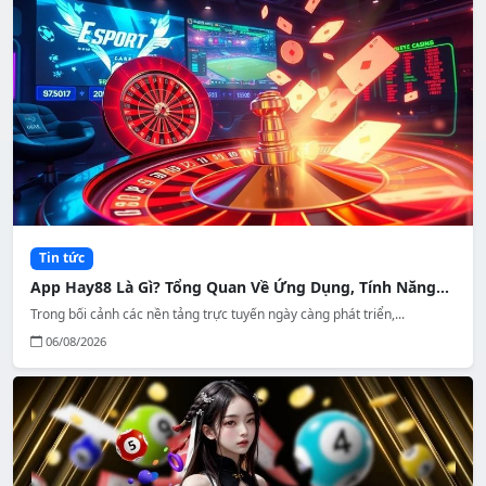
Tin tức
App Hay88 Là Gì? Tổng Quan Về Ứng Dụng, Tính Năng...
Trong bối cảnh các nền tảng trực tuyến ngày càng phát triển,...
06/08/2026