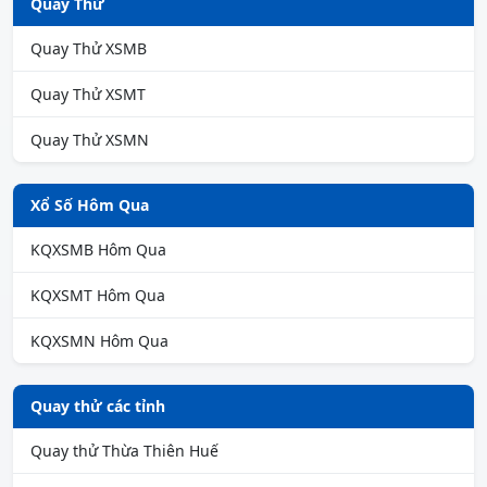
Quay Thử
Quay Thử XSMB
Quay Thử XSMT
Quay Thử XSMN
Xổ Số Hôm Qua
KQXSMB Hôm Qua
KQXSMT Hôm Qua
KQXSMN Hôm Qua
Quay thử các tỉnh
Quay thử Thừa Thiên Huế