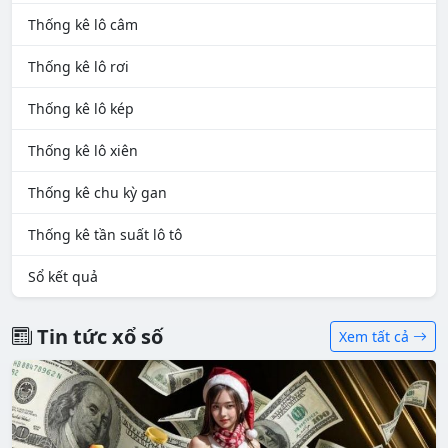
Thống kê lô câm
Thống kê lô rơi
Thống kê lô kép
Thống kê lô xiên
Thống kê chu kỳ gan
Thống kê tần suất lô tô
Sổ kết quả
Tin tức xổ số
Xem tất cả