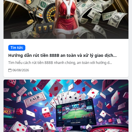
Tin tức
Hướng dẫn rút tiền 888B an toàn và xử lý giao dịch...
Tìm hiểu cách rút tiền 888B nhanh chóng, an toàn với hướng d...
06/08/2026