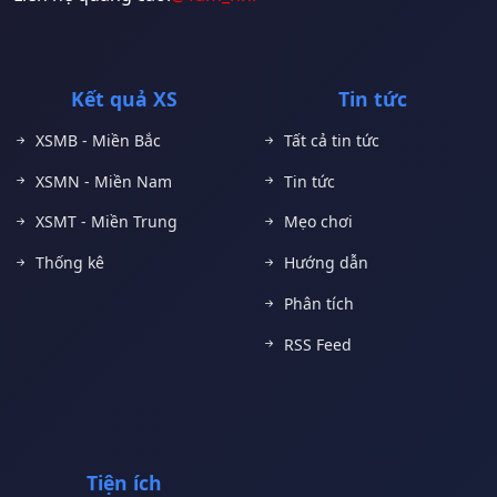
Kết quả XS
Tin tức
XSMB - Miền Bắc
Tất cả tin tức
XSMN - Miền Nam
Tin tức
XSMT - Miền Trung
Mẹo chơi
Thống kê
Hướng dẫn
Phân tích
RSS Feed
Tiện ích