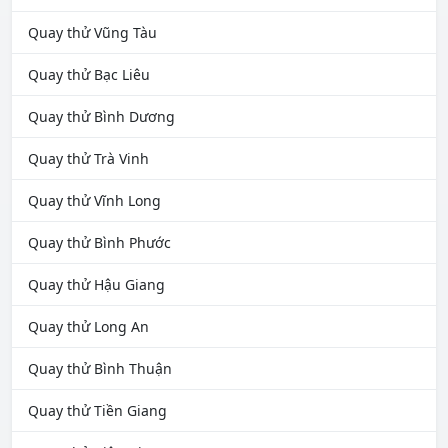
Quay thử Vũng Tàu
Quay thử Bạc Liêu
Quay thử Bình Dương
Quay thử Trà Vinh
Quay thử Vĩnh Long
Quay thử Bình Phước
Quay thử Hậu Giang
Quay thử Long An
Quay thử Bình Thuận
Quay thử Tiền Giang