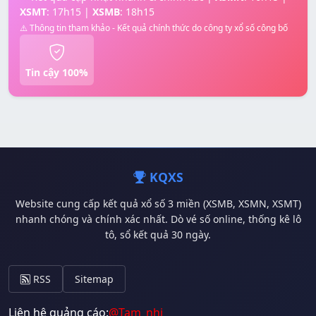
XSMT
: 17h15 |
XSMB
: 18h15
⚠️ Thông tin tham khảo - Kết quả chính thức do công ty xổ số công bố
Tin cậy 100%
KQXS
Website cung cấp kết quả xổ số 3 miền (XSMB, XSMN, XSMT)
nhanh chóng và chính xác nhất. Dò vé số online, thống kê lô
tô, sổ kết quả 30 ngày.
RSS
Sitemap
Liên hệ quảng cáo:
@Tam_nhi