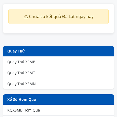
Chưa có kết quả Đà Lạt ngày này
Quay Thử
Quay Thử XSMB
Quay Thử XSMT
Quay Thử XSMN
Xổ Số Hôm Qua
KQXSMB Hôm Qua