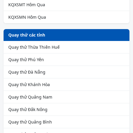
KQXSMT Hôm Qua
KQXSMN Hôm Qua
Quay thử các tỉnh
Quay thử Thừa Thiên Huế
Quay thử Phú Yên
Quay thử Đà Nẵng
Quay thử Khánh Hòa
Quay thử Quảng Nam
Quay thử Đắk Nông
Quay thử Quảng Bình