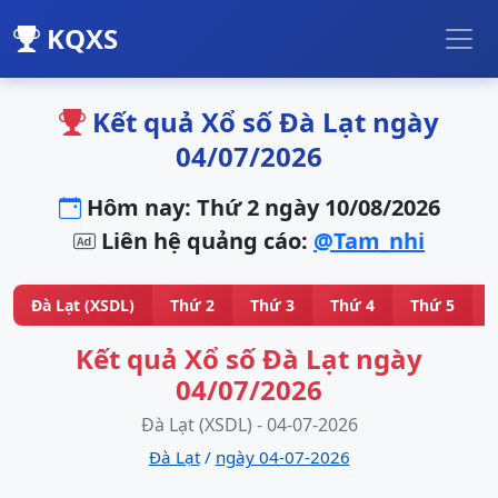
KQXS
Kết quả Xổ số Đà Lạt ngày
04/07/2026
Hôm nay: Thứ 2 ngày 10/08/2026
Liên hệ quảng cáo:
@Tam_nhi
Đà Lạt (XSDL)
Thứ 2
Thứ 3
Thứ 4
Thứ 5
Kết quả Xổ số Đà Lạt ngày
04/07/2026
Đà Lạt (XSDL) - 04-07-2026
Đà Lạt
/
ngày 04-07-2026