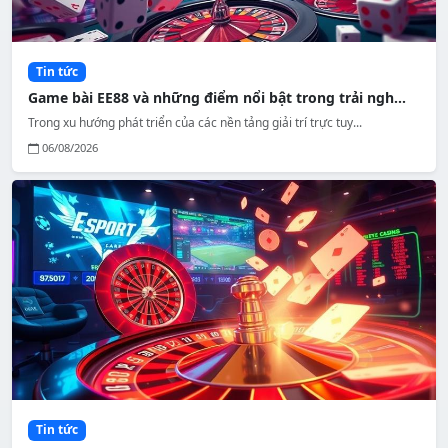
Tin tức
Game bài EE88 và những điểm nổi bật trong trải ngh...
Trong xu hướng phát triển của các nền tảng giải trí trực tuy...
06/08/2026
Tin tức