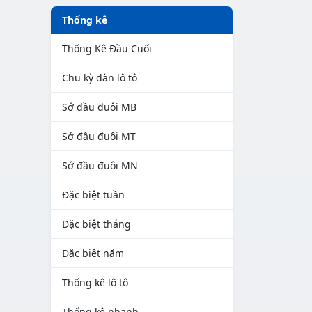
Thống kê
Thống Kê Đầu Cuối
Chu kỳ dàn lô tô
Sớ đầu đuôi MB
Sớ đầu đuôi MT
Sớ đầu đuôi MN
Đặc biệt tuần
Đặc biệt tháng
Đặc biệt năm
Thống kê lô tô
Thống kê nhanh