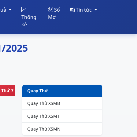
quả
Số
Tin tức
Thống
Mơ
kê
1/2025
Thứ 7
Chủ Nhật
Quay Thử
5
Quay Thử XSMB
Quay Thử XSMT
Quay Thử XSMN