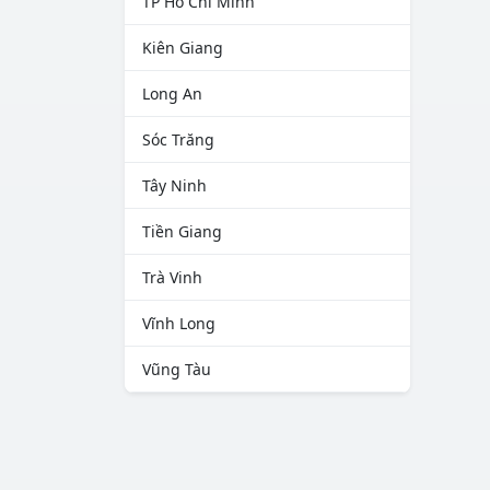
TP Hồ Chí Minh
Kiên Giang
Long An
Sóc Trăng
Tây Ninh
Tiền Giang
Trà Vinh
Vĩnh Long
Vũng Tàu