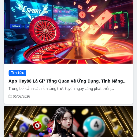
Tin tức
App Hay88 Là Gì? Tổng Quan Về Ứng Dụng, Tính Năng...
Trong bối cảnh các nền tảng trực tuyến ngày càng phát triển,...
06/08/2026