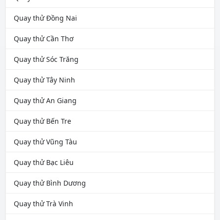
Quay thử Đồng Nai
Quay thử Cần Thơ
Quay thử Sóc Trăng
Quay thử Tây Ninh
Quay thử An Giang
Quay thử Bến Tre
Quay thử Vũng Tàu
Quay thử Bạc Liêu
Quay thử Bình Dương
Quay thử Trà Vinh