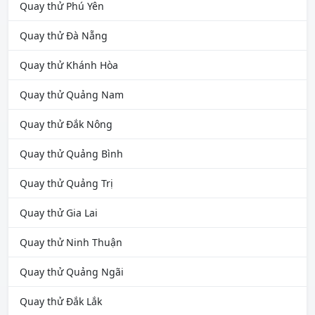
Quay thử Phú Yên
Quay thử Đà Nẵng
Quay thử Khánh Hòa
Quay thử Quảng Nam
Quay thử Đắk Nông
Quay thử Quảng Bình
Quay thử Quảng Trị
Quay thử Gia Lai
Quay thử Ninh Thuận
Quay thử Quảng Ngãi
Quay thử Đắk Lắk