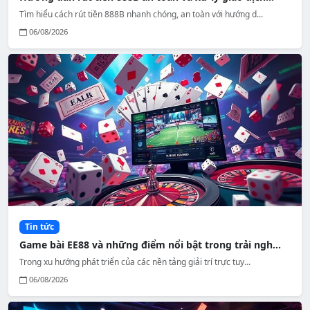
Tìm hiểu cách rút tiền 888B nhanh chóng, an toàn với hướng d...
06/08/2026
Tin tức
Game bài EE88 và những điểm nổi bật trong trải ngh...
Trong xu hướng phát triển của các nền tảng giải trí trực tuy...
06/08/2026