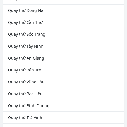
Quay thử Đồng Nai
Quay thử Cần Thơ
Quay thử Sóc Trăng
Quay thử Tây Ninh
Quay thử An Giang
Quay thử Bến Tre
Quay thử Vũng Tàu
Quay thử Bạc Liêu
Quay thử Bình Dương
Quay thử Trà Vinh