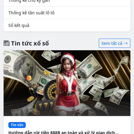
Thống kê chu kỳ gan
Thống kê tần suất lô tô
Sổ kết quả
Tin tức xổ số
Xem tất cả
Tin tức
Hướng dẫn rút tiền 888B an toàn và xử lý giao dịch...