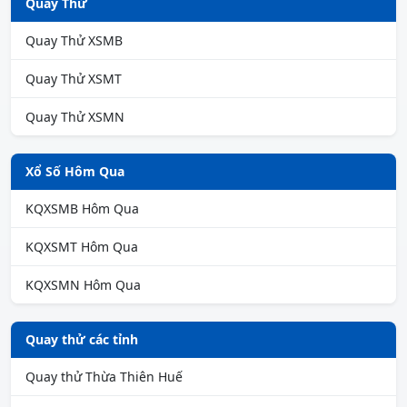
Quay Thử
Quay Thử XSMB
Quay Thử XSMT
Quay Thử XSMN
Xổ Số Hôm Qua
KQXSMB Hôm Qua
KQXSMT Hôm Qua
KQXSMN Hôm Qua
Quay thử các tỉnh
Quay thử Thừa Thiên Huế