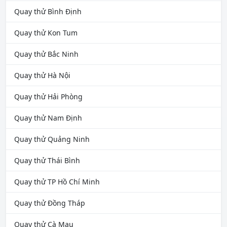
Quay thử Bình Định
Quay thử Kon Tum
Quay thử Bắc Ninh
Quay thử Hà Nội
Quay thử Hải Phòng
Quay thử Nam Định
Quay thử Quảng Ninh
Quay thử Thái Bình
Quay thử TP Hồ Chí Minh
Quay thử Đồng Tháp
Quay thử Cà Mau