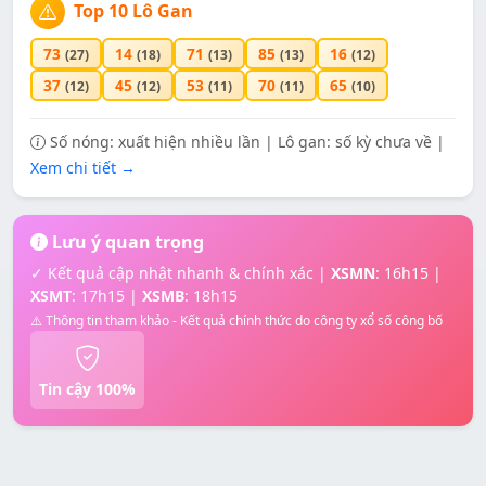
Top 10 Lô Gan
73
14
71
85
16
(27)
(18)
(13)
(13)
(12)
37
45
53
70
65
(12)
(12)
(11)
(11)
(10)
Số nóng: xuất hiện nhiều lần | Lô gan: số kỳ chưa về |
Xem chi tiết →
Lưu ý quan trọng
✓ Kết quả cập nhật nhanh & chính xác |
XSMN
: 16h15 |
XSMT
: 17h15 |
XSMB
: 18h15
⚠️ Thông tin tham khảo - Kết quả chính thức do công ty xổ số công bố
Tin cậy 100%