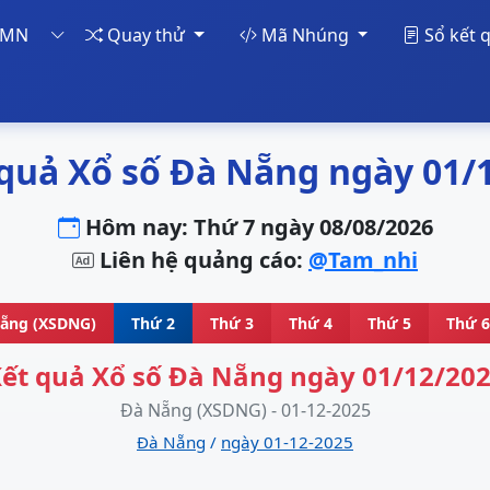
SMN
Quay thử
Mã Nhúng
Sổ kết 
quả Xổ số Đà Nẵng ngày 01/
Hôm nay: Thứ 7 ngày 08/08/2026
Liên hệ quảng cáo:
@Tam_nhi
ẵng (XSDNG)
Thứ 2
Thứ 3
Thứ 4
Thứ 5
Thứ 6
ết quả Xổ số Đà Nẵng ngày 01/12/20
Đà Nẵng (XSDNG) - 01-12-2025
Đà Nẵng
/
ngày 01-12-2025