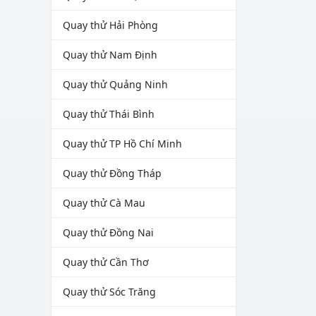
Quay thử Hải Phòng
Quay thử Nam Định
Quay thử Quảng Ninh
Quay thử Thái Bình
Quay thử TP Hồ Chí Minh
Quay thử Đồng Tháp
Quay thử Cà Mau
Quay thử Đồng Nai
Quay thử Cần Thơ
Quay thử Sóc Trăng