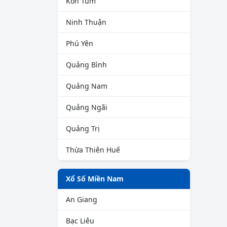
Kon Tum
Ninh Thuận
Phú Yên
Quảng Bình
Quảng Nam
Quảng Ngãi
Quảng Trị
Thừa Thiên Huế
Xổ Số Miền Nam
An Giang
Bạc Liêu