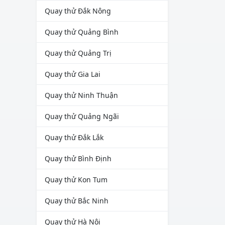
Quay thử Đắk Nông
Quay thử Quảng Bình
Quay thử Quảng Trị
Quay thử Gia Lai
Quay thử Ninh Thuận
Quay thử Quảng Ngãi
Quay thử Đắk Lắk
Quay thử Bình Định
Quay thử Kon Tum
Quay thử Bắc Ninh
Quay thử Hà Nội