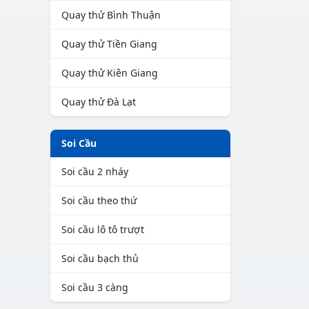
Quay thử Bình Thuận
Quay thử Tiền Giang
Quay thử Kiên Giang
Quay thử Đà Lạt
Soi Cầu
Soi cầu 2 nháy
Soi cầu theo thứ
Soi cầu lô tô trượt
Soi cầu bạch thủ
Soi cầu 3 càng