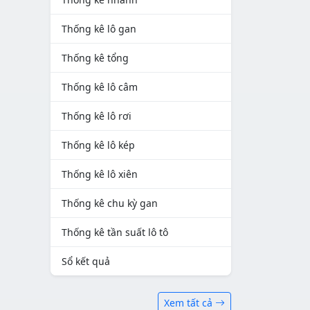
Thống kê lô gan
Thống kê tổng
Thống kê lô câm
Thống kê lô rơi
Thống kê lô kép
Thống kê lô xiên
Thống kê chu kỳ gan
Thống kê tần suất lô tô
Sổ kết quả
Xem tất cả