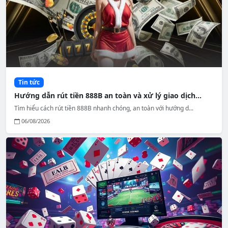
Tin tức
Hướng dẫn rút tiền 888B an toàn và xử lý giao dịch...
Tìm hiểu cách rút tiền 888B nhanh chóng, an toàn với hướng d...
06/08/2026