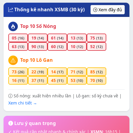
Thống kê nhanh XSMB (30 kỳ)
Xem đầy đủ
Top 10 Số Nóng
05
19
61
13
75
(16)
(14)
(14)
(13)
(13)
63
90
60
10
52
(13)
(13)
(12)
(12)
(12)
Top 10 Lô Gan
73
22
14
71
85
(26)
(19)
(17)
(12)
(12)
16
37
45
53
70
(11)
(11)
(11)
(10)
(10)
Số nóng: xuất hiện nhiều lần | Lô gan: số kỳ chưa về |
Xem chi tiết →
Lưu ý quan trọng
✓ Kết quả cập nhật nhanh & chính xác |
XSMN
: 16h15 |