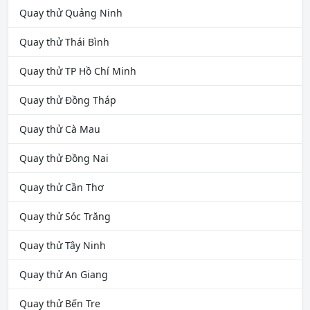
Quay thử Quảng Ninh
Quay thử Thái Bình
Quay thử TP Hồ Chí Minh
Quay thử Đồng Tháp
Quay thử Cà Mau
Quay thử Đồng Nai
Quay thử Cần Thơ
Quay thử Sóc Trăng
Quay thử Tây Ninh
Quay thử An Giang
Quay thử Bến Tre