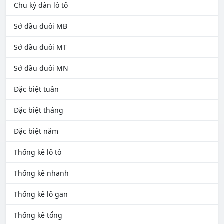
Chu kỳ dàn lô tô
Sớ đầu đuôi MB
Sớ đầu đuôi MT
Sớ đầu đuôi MN
Đặc biệt tuần
Đặc biệt tháng
Đặc biệt năm
Thống kê lô tô
Thống kê nhanh
Thống kê lô gan
Thống kê tổng