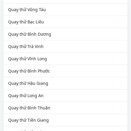
Quay thử Vũng Tàu
Quay thử Bạc Liêu
Quay thử Bình Dương
Quay thử Trà Vinh
Quay thử Vĩnh Long
Quay thử Bình Phước
Quay thử Hậu Giang
Quay thử Long An
Quay thử Bình Thuận
Quay thử Tiền Giang