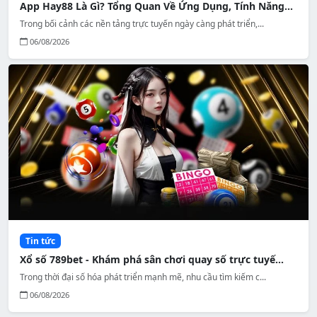
App Hay88 Là Gì? Tổng Quan Về Ứng Dụng, Tính Năng...
Trong bối cảnh các nền tảng trực tuyến ngày càng phát triển,...
06/08/2026
Tin tức
Xổ số 789bet - Khám phá sân chơi quay số trực tuyế...
Trong thời đại số hóa phát triển mạnh mẽ, nhu cầu tìm kiếm c...
06/08/2026