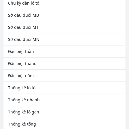
Chu kỳ dàn lô tô
Sớ đầu đuôi MB
Sớ đầu đuôi MT
Sớ đầu đuôi MN
Đặc biệt tuần
Đặc biệt tháng
Đặc biệt năm
Thống kê lô tô
Thống kê nhanh
Thống kê lô gan
Thống kê tổng