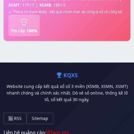
XSMT
: 17h15 |
XSMB
: 18h15
⚠️ Thông tin tham khảo - Kết quả chính thức do công ty xổ số công bố
Tin cậy 100%
KQXS
Website cung cấp kết quả xổ số 3 miền (XSMB, XSMN, XSMT)
nhanh chóng và chính xác nhất. Dò vé số online, thống kê lô
tô, sổ kết quả 30 ngày.
RSS
Sitemap
Liên hệ quảng cáo:
@Tam_nhi