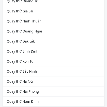
Quay thử Quảng Trị
Quay thử Gia Lai
Quay thử Ninh Thuận
Quay thử Quảng Ngãi
Quay thử Đắk Lắk
Quay thử Bình Định
Quay thử Kon Tum
Quay thử Bắc Ninh
Quay thử Hà Nội
Quay thử Hải Phòng
Quay thử Nam Định